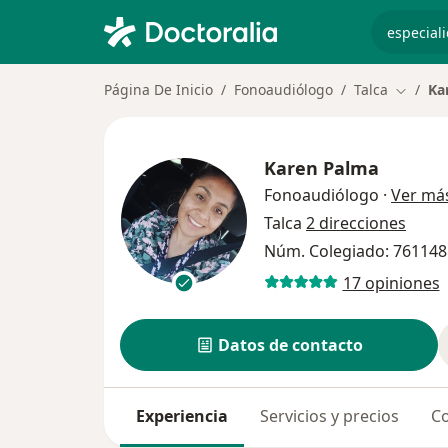
especiali
Página De Inicio
Fonoaudiólogo
Talca
Ka
Cambiar
Karen Palma
Fonoaudiólogo
·
Ver má
Talca
2 direcciones
Núm. Colegiado: 761148
17 opiniones
Datos de contacto
Experiencia
Servicios y precios
Co