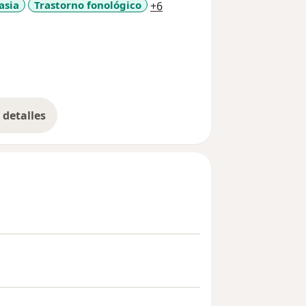
a11y_sr_more_diseases
asia
Trastorno fonológico
+6
detalles
bre la experiencia