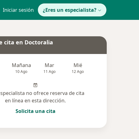
Iniciar sesión
¿Eres un especialista?
 cita en Doctoralia
Mañana
Mar
Mié
Jue
Vie
10 Ago
11 Ago
12 Ago
13 Ago
14 Ag
especialista no ofrece reserva de cita
en línea en esta dirección.
Solicita una cita
onadas (11)