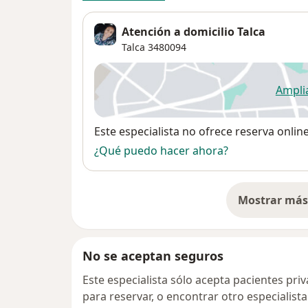
Atención a domicilio Talca
Talca
3480094
Ampli
se
Disponibilidad
Este especialista no ofrece reserva onlin
¿Qué puedo hacer ahora?
Mostrar más 
so
No se aceptan seguros
Este especialista sólo acepta pacientes pri
para reservar, o encontrar otro especialis