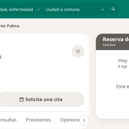
dad, enfermedad o nombre
ciudad o comuna
ren Palma
 de ciudad
Reserva de
Inactivo
sobre las especializaciones
s
Hoy
9 Ago
Este 
Solicita una cita
nsultas
Previsiones
Opiniones (17)
Dudas soluci