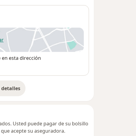
ar
 abre en una nueva pestaña
e en esta dirección
detalles
bre la dirección
vados. Usted puede pagar de su bolsillo
ta que acepte su aseguradora.