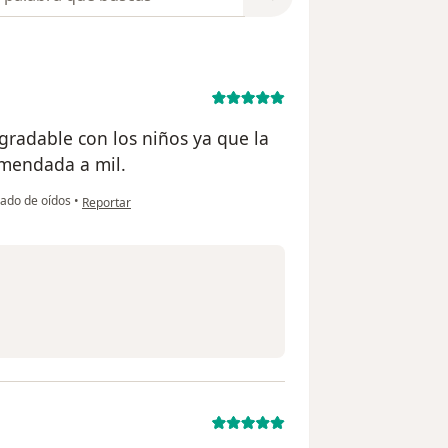
gradable con los niños ya que la
omendada a mil.
en opinión del usuario Camila villagra
ado de oídos
•
Reportar