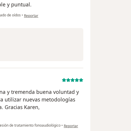
le y puntual.
en opinión del usuario M.a
ado de oídos
•
Reportar
na y tremenda buena voluntad y
ra utilizar nuevas metodologías
a. Gracias Karen,
en opinión del usuario Joyce Zavando
esión de tratamiento fonoaudiológico
•
Reportar