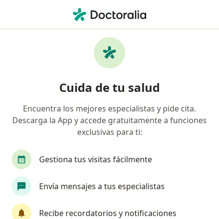
Men
Fonoaudiólogo • Coquimbo, Coquimbo
Filtros
Previsión
Mapa
Fonoaudiólogos en Coquimbo
Cuida de tu salud
Encuentra los mejores especialistas y pide cita.
¿Cuál es tu previsión?
Descarga la App y accede gratuitamente a funciones
Fonasa
Isapre Banmédica
Isapre Cruz Bl
exclusivas para ti:
Gestiona tus visitas fácilmente
Envía mensajes a tus especialistas
Recibe recordatorios y notificaciones