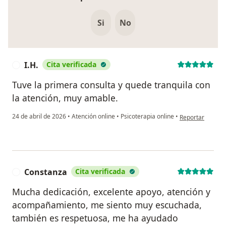
Si
No
I.H.
Cita verificada
I
Tuve la primera consulta y quede tranquila con
la atención, muy amable.
en opinión del us
24 de abril de 2026
•
Atención online
•
Psicoterapia online
•
Reportar
Constanza
Cita verificada
C
Mucha dedicación, excelente apoyo, atención y
acompañamiento, me siento muy escuchada,
también es respetuosa, me ha ayudado