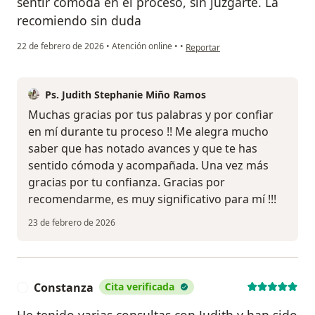
sentir cómoda en el proceso, sin juzgarte. La
recomiendo sin duda
en opinión del usuario R.L.
22 de febrero de 2026
•
Atención online
•
•
Reportar
Ps. Judith Stephanie Miño Ramos
Muchas gracias por tus palabras y por confiar
en mí durante tu proceso !! Me alegra mucho
saber que has notado avances y que te has
sentido cómoda y acompañada. Una vez más
gracias por tu confianza. Gracias por
recomendarme, es muy significativo para mí !!!
23 de febrero de 2026
Constanza
Cita verificada
C
He tenido varias consultas con Judith y han sido