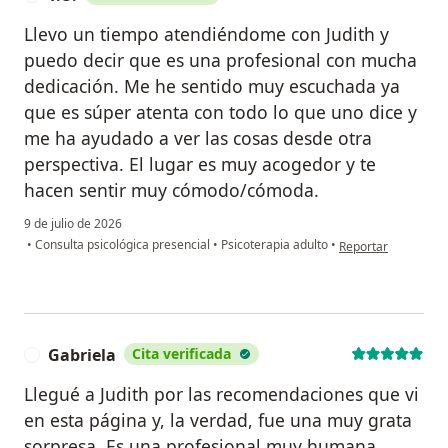
Llevo un tiempo atendiéndome con Judith y
puedo decir que es una profesional con mucha
dedicación. Me he sentido muy escuchada ya
que es súper atenta con todo lo que uno dice y
me ha ayudado a ver las cosas desde otra
perspectiva. El lugar es muy acogedor y te
hacen sentir muy cómodo/cómoda.
9 de julio de 2026
en opinión del usuar
•
Consulta psicológica presencial
•
Psicoterapia adulto
•
Reportar
Gabriela
Cita verificada
G
Llegué a Judith por las recomendaciones que vi
en esta página y, la verdad, fue una muy grata
sorpresa. Es una profesional muy humana,