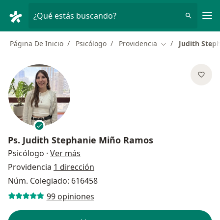
Men
¿Qué estás buscando?
Página De Inicio
Psicólogo
Providencia
Judith Step
Cambiar de ciuda
Ps.
Judith Stephanie Miño Ramos
sobre las especializaciones
Psicólogo
·
Ver más
Providencia
1 dirección
Núm. Colegiado: 616458
99 opiniones