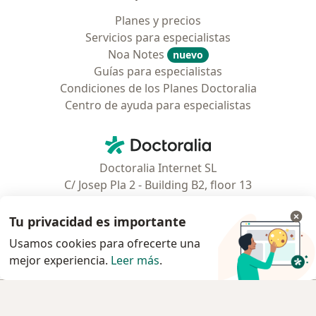
Planes y precios
Servicios para especialistas
Noa Notes
nuevo
Guías para especialistas
Condiciones de los Planes Doctoralia
Centro de ayuda para especialistas
Contacto
Doctoralia - Página de inicio
Doctoralia Internet SL
C/ Josep Pla 2 - Building B2, floor 13
08019 Barcelona, Spain
Tu privacidad es importante
Facebook
se abre en una nueva pest
Usamos cookies para ofrecerte una
mejor experiencia.
Leer más
.
se abre en una nueva pestaña
se abre en una nueva pestaña
se abre en una nueva pestaña
se abre en una nueva pes
se abre en 
se a
Polska
,
Türkiye
,
España
,
Italia
,
Deutschland
,
Česko
,
Reservar cita
se abre en una nueva pestaña
se abre en una nueva pestaña
se abre en una nueva pestaña
se abre en una nueva p
se abre en 
se abr
Portugal
,
México
,
Chile
,
Brasil
,
Argentina
,
Perú
,
Reservar cita