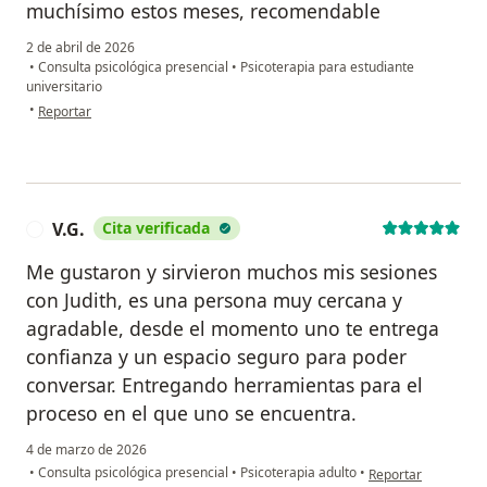
muchísimo estos meses, recomendable
2 de abril de 2026
•
Consulta psicológica presencial
•
Psicoterapia para estudiante
universitario
en opinión del usuario Constanza
•
Reportar
V.G.
Cita verificada
V
Me gustaron y sirvieron muchos mis sesiones
con Judith, es una persona muy cercana y
agradable, desde el momento uno te entrega
confianza y un espacio seguro para poder
conversar. Entregando herramientas para el
proceso en el que uno se encuentra.
4 de marzo de 2026
en opinión del usuar
•
Consulta psicológica presencial
•
Psicoterapia adulto
•
Reportar