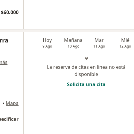
$60.000
rra
Hoy
Mañana
Mar
Mié
9 Ago
10 Ago
11 Ago
12 Ago
más
La reserva de citas en línea no está
disponible
Solicita una cita
•
Mapa
pecificar