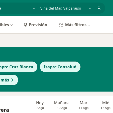
dad, enfermedad o nombre
ciudad o comuna
ibles
Previsión
Más filtros
apre Cruz Blanca
Isapre Consalud
 más
Hoy
Mañana
Mar
Mié
9 Ago
10 Ago
11 Ago
12 Ago
rera