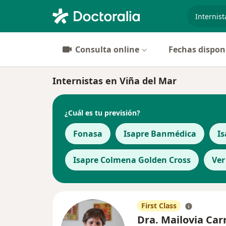
especiali
Consulta online
Fechas dispon
Internistas en Viña del Mar
¿Cuál es tu previsión?
Fonasa
Isapre Banmédica
Is
Isapre Colmena Golden Cross
Ver
First Class
Dra. Mailovia Car