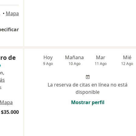
a del Mar
•
Mapa
pecificar
ro de
Hoy
Mañana
Mar
Mié
9 Ago
10 Ago
11 Ago
12 Ago
ón,
ás
La reserva de citas en línea no está
s
disponible
Mapa
Mostrar perfil
$35.000