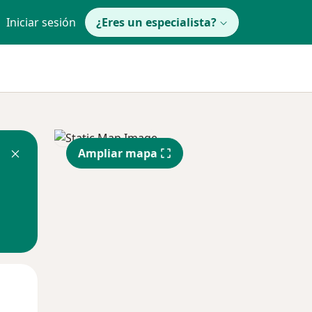
Iniciar sesión
¿Eres un especialista?
Ampliar mapa
Jue
Vie
Sáb
13 Ago
14 Ago
15 Ago