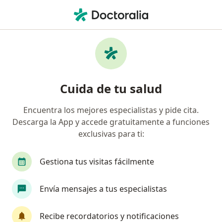
Men
Internista • Arica, Arica y Parinacota
Filtros
Previsión:
Fonasa
Internistas recomendados de Fonasa en
Cuida de tu salud
Arica
Encuentra los mejores especialistas y pide cita.
Descarga la App y accede gratuitamente a funciones
exclusivas para ti:
Gestiona tus visitas fácilmente
Envía mensajes a tus especialistas
Dr. Humberto Arroyo Cossio
Internista, Médico general
Recibe recordatorios y notificaciones
317 opiniones