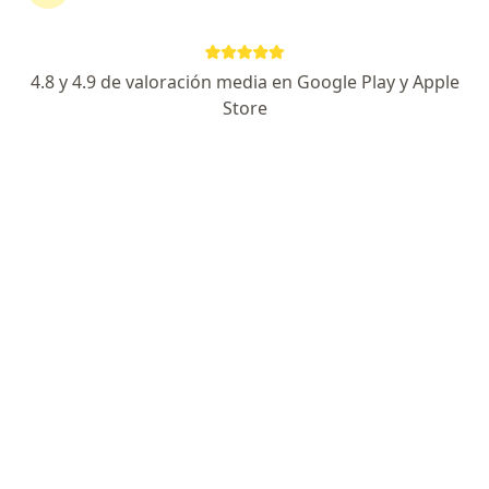
Arica
•
Mapa
consulta online ARICA
4.8 y 4.9 de valoración media en Google Play y Apple
Acepta Fonasa
Store
Primera visita Medicina Interna
Este especialista no ofrece reserva de cita en línea en esta dirección.
Solicita una cita
Dr. Peter Molina Campoverde
Internista