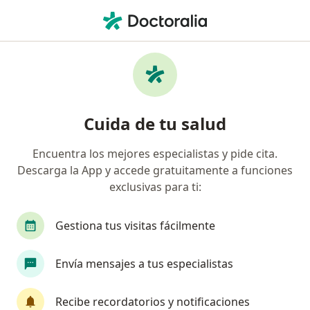
Men
Hematólogo
Filtros
Previsión
Mapa
Hematólogos
Cuida de tu salud
Encuentra los mejores especialistas y pide cita.
Elige la ciudad en la que buscas al especialista
Descarga la App y accede gratuitamente a funciones
Santiago
Providencia
Viña del Mar
T
exclusivas para ti:
Gestiona tus visitas fácilmente
Envía mensajes a tus especialistas
Recibe recordatorios y notificaciones