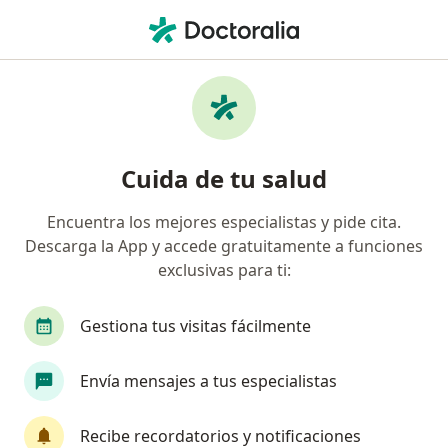
Men
Ginecólogo • Rancagua, O Higgins
Filtros
Previsión
Mapa
Ginecólogos en Rancagua
Cuida de tu salud
Encuentra los mejores especialistas y pide cita.
¿Cuál es tu previsión?
Descarga la App y accede gratuitamente a funciones
Fonasa
Isapre Consalud
Isapre Nueva Ma
exclusivas para ti:
Gestiona tus visitas fácilmente
Envía mensajes a tus especialistas
Recibe recordatorios y notificaciones