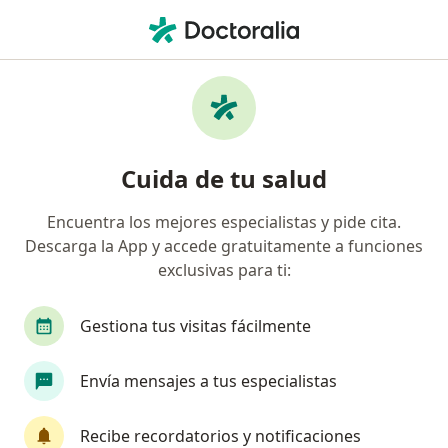
Men
Ginecólogo • Los Ángeles, Biobío
Filtros
Previsión
Mapa
Ginecólogos en Los Ángeles
Cuida de tu salud
Encuentra los mejores especialistas y pide cita.
¿Cuál es tu previsión?
Descarga la App y accede gratuitamente a funciones
Fonasa
exclusivas para ti:
Gestiona tus visitas fácilmente
Envía mensajes a tus especialistas
Recibe recordatorios y notificaciones