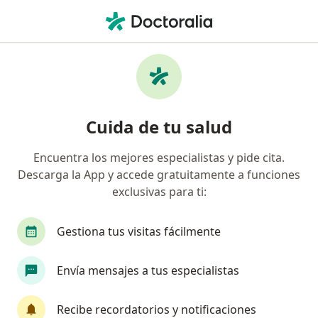
Men
Manchas En La Piel • Coquimbo, Coquimbo
Filtros
• 1
Previsión
Mapa
Especialistas en Manchas en la piel en
Cuida de tu salud
Coquimbo
Encuentra los mejores especialistas y pide cita.
Descarga la App y accede gratuitamente a funciones
¿Qué especialidad estás buscando?
exclusivas para ti:
Dermatólogo
Gestiona tus visitas fácilmente
Envía mensajes a tus especialistas
Recibe recordatorios y notificaciones