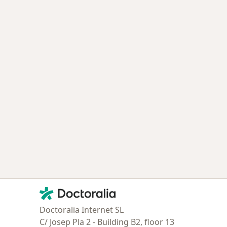
Contacto
Doctoralia - Página de inicio
Doctoralia Internet SL
C/ Josep Pla 2 - Building B2, floor 13