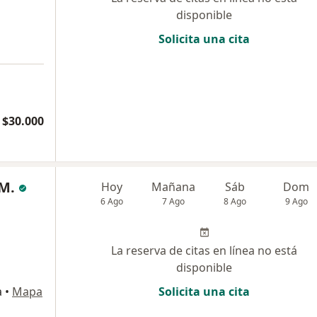
disponible
Solicita una cita
 $30.000
 M.
Hoy
Mañana
Sáb
Dom
6 Ago
7 Ago
8 Ago
9 Ago
La reserva de citas en línea no está
disponible
a
•
Mapa
Solicita una cita