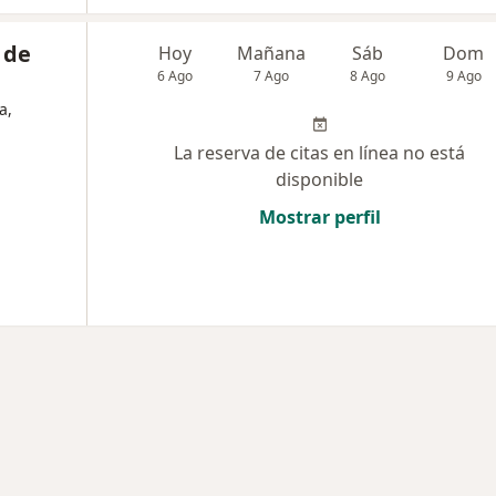
 de
Hoy
Mañana
Sáb
Dom
6 Ago
7 Ago
8 Ago
9 Ago
a,
La reserva de citas en línea no está
disponible
Mostrar perfil