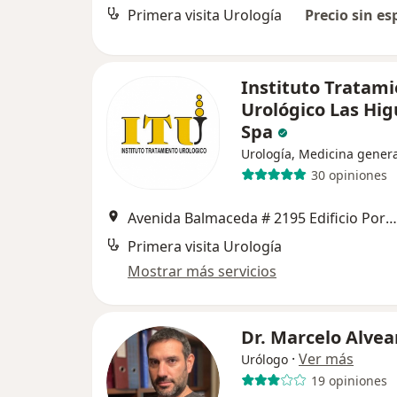
Primera visita Urología
Precio sin es
Instituto Tratam
Urológico Las Hi
Spa
Urología, Medicina genera
30 opiniones
Avenida Balmaceda # 2195 Edificio Portal Las Higueras Of 315, La Serena
Primera visita Urología
Mostrar más servicios
Dr. Marcelo Alvea
·
Ver más
Urólogo
19 opiniones