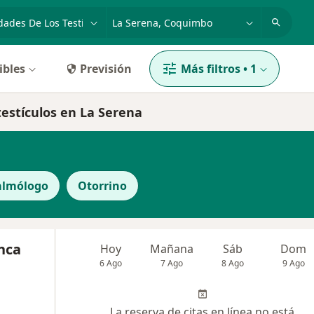
dad, enfermedad o nombre
ciudad o comuna
ibles
Previsión
Más filtros
•
1
testículos en La Serena
almólogo
Otorrino
nca
Hoy
Mañana
Sáb
Dom
6 Ago
7 Ago
8 Ago
9 Ago
La reserva de citas en línea no está