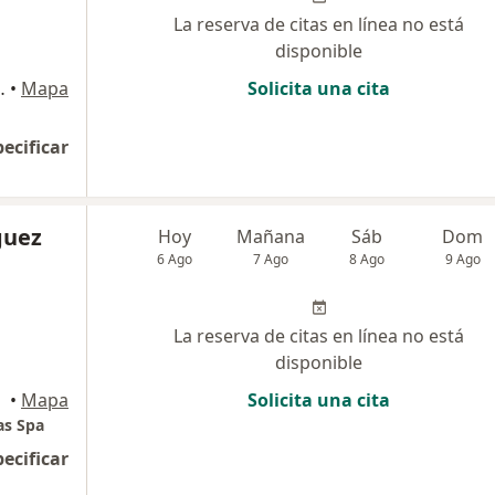
La reserva de citas en línea no está
disponible
 de Amunátegui), La Serena
•
Mapa
Solicita una cita
pecificar
guez
Hoy
Mañana
Sáb
Dom
6 Ago
7 Ago
8 Ago
9 Ago
La reserva de citas en línea no está
disponible
•
Mapa
Solicita una cita
as Spa
pecificar