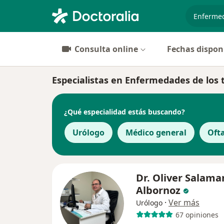
especiali
Consulta online
Fechas dispon
Especialistas en Enfermedades de los 
¿Qué especialidad estás buscando?
Urólogo
Médico general
Oft
Dr. Oliver Salama
Albornoz
·
Ver más
Urólogo
67 opiniones