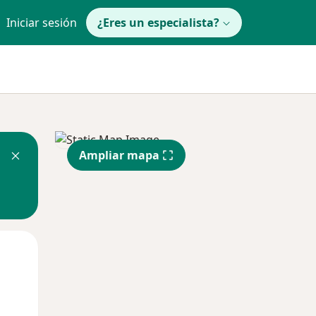
Iniciar sesión
¿Eres un especialista?
Ampliar mapa
Lun
Mar
Mié
10 Ago
11 Ago
12 Ago