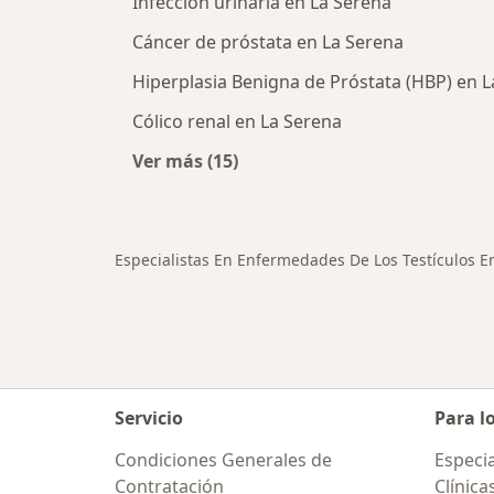
Infección urinaria en La Serena
Cáncer de próstata en La Serena
Hiperplasia Benigna de Próstata (HBP) en 
Cólico renal en La Serena
Ver más (15)
Más en esta categoría: Otras enfe
Especialistas En Enfermedades De Los Testículos E
Servicio
Para l
Condiciones Generales de
Especia
Contratación
Clínica