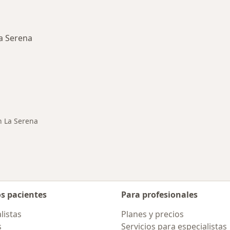
La Serena
rmedades en La Serena
n La Serena
os pacientes
Para profesionales
listas
Planes y precios
s
Servicios para especialistas