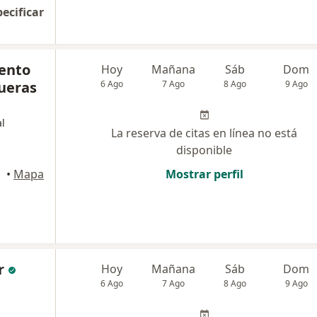
pecificar
iento
Hoy
Mañana
Sáb
Dom
gueras
6 Ago
7 Ago
8 Ago
9 Ago
l
La reserva de citas en línea no está
disponible
•
Mapa
Mostrar perfil
r
Hoy
Mañana
Sáb
Dom
6 Ago
7 Ago
8 Ago
9 Ago