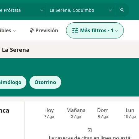
dad, enfermedad o nombre
ciudad o comuna
ibles
Previsión
Más filtros
•
1
n La Serena
almólogo
Otorrino
nca
Hoy
Mañana
Dom
Lun
7 Ago
8 Ago
9 Ago
10 Ago
La reserva de citas en línea no está