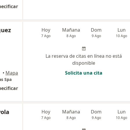
pecificar
guez
Hoy
Mañana
Dom
Lun
7 Ago
8 Ago
9 Ago
10 Ago
La reserva de citas en línea no está
disponible
•
Mapa
Solicita una cita
as Spa
pecificar
yola
Hoy
Mañana
Dom
Lun
7 Ago
8 Ago
9 Ago
10 Ago