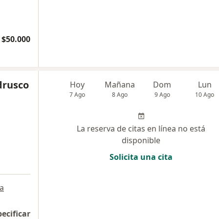
$50.000
drusco
Hoy
Mañana
Dom
Lun
7 Ago
8 Ago
9 Ago
10 Ago
La reserva de citas en línea no está
disponible
Solicita una cita
a
pecificar