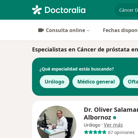
especiali
Consulta online
Fechas dispon
Especialistas en Cáncer de próstata e
¿Qué especialidad estás buscando?
Urólogo
Médico general
Oft
Dr. Oliver Salama
Albornoz
·
Ver más
Urólogo
67 opiniones