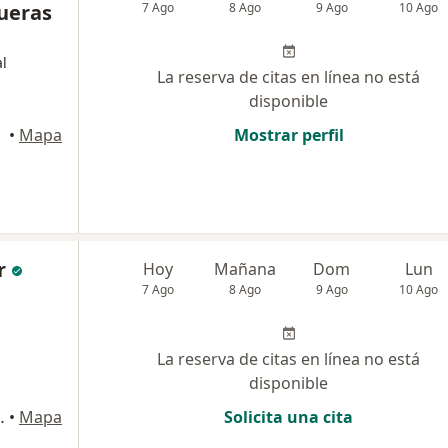
gueras
7 Ago
8 Ago
9 Ago
10 Ago
l
La reserva de citas en línea no está
disponible
•
Mapa
Mostrar perfil
r
Hoy
Mañana
Dom
Lun
7 Ago
8 Ago
9 Ago
10 Ago
La reserva de citas en línea no está
disponible
 de Amunátegui), La Serena
•
Mapa
Solicita una cita