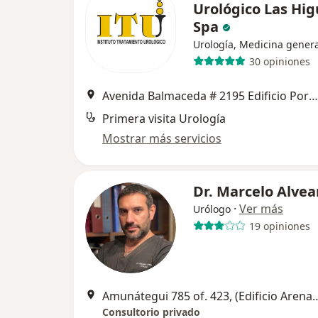
Urológico Las Hi
Spa
Urología, Medicina genera
30 opiniones
Avenida Balmaceda # 2195 Edificio Portal Las Higueras Of 315, La Serena
Primera visita Urología
Mostrar más servicios
Dr. Marcelo Alvea
·
Ver más
Urólogo
19 opiniones
Amunátegui 785 of. 423, (Edificio Arenas
Consultorio privado