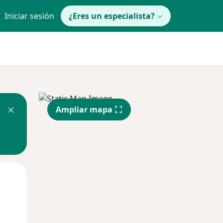
Iniciar sesión
¿Eres un especialista?
Ampliar mapa
Mar
Mié
Jue
11 Ago
12 Ago
13 Ago