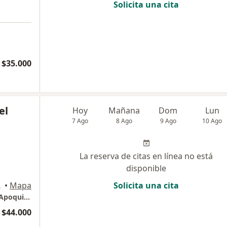
Solicita una cita
$35.000
el
Hoy
Mañana
Dom
Lun
7 Ago
8 Ago
9 Ago
10 Ago
La reserva de citas en línea no está
disponible
Las Condes
•
Mapa
Solicita una cita
Av. Apoquindo 4100. of 905. Centro Medico Apoquindo
 $44.000