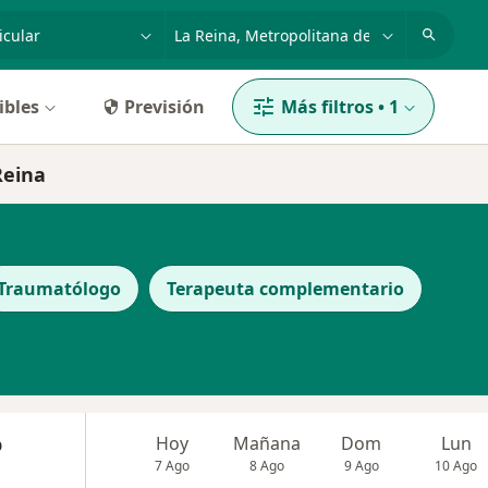
dad, enfermedad o nombre
ciudad o comuna
ibles
Previsión
Más filtros
•
1
Reina
Traumatólogo
Terapeuta complementario
o
Hoy
Mañana
Dom
Lun
7 Ago
8 Ago
9 Ago
10 Ago