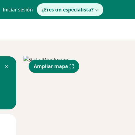
Iniciar sesión
¿Eres un especialista?
Ampliar mapa
Mar
Mié
Jue
11 Ago
12 Ago
13 Ago