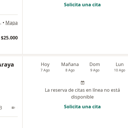
Solicita una cita
 of 323, Santiago
•
Mapa
 $25.000
 Araya
Hoy
Mañana
Dom
Lun
7 Ago
8 Ago
9 Ago
10 Ago
La reserva de citas en línea no está
disponible
Solicita una cita
3
Online