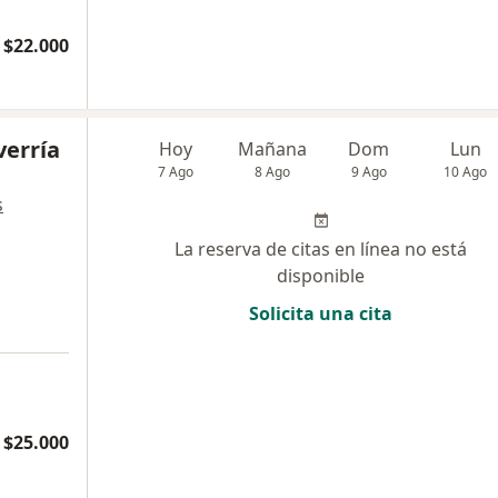
 $22.000
verría
Hoy
Mañana
Dom
Lun
7 Ago
8 Ago
9 Ago
10 Ago
s
La reserva de citas en línea no está
disponible
Solicita una cita
$25.000