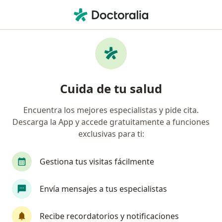
Men
Depresión • Los Andes, Valparaíso
Filtros
• 1
Previsión
Mapa
Especialistas en Depresión en Los Andes
Cuida de tu salud
Encuentra los mejores especialistas y pide cita.
¿Qué especialidad estás buscando?
Descarga la App y accede gratuitamente a funciones
Psicólogo
Médico general
Psiquiatra
exclusivas para ti:
Gestiona tus visitas fácilmente
Envía mensajes a tus especialistas
Recibe recordatorios y notificaciones