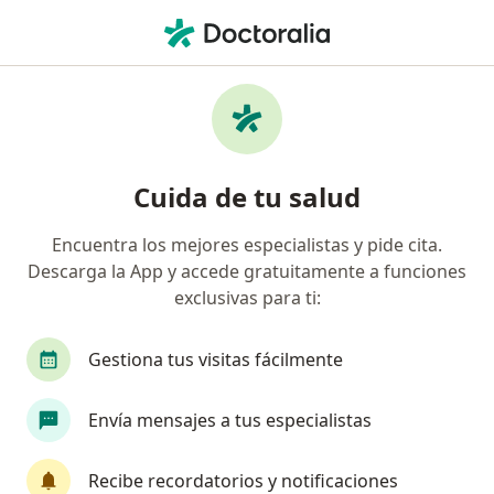
Men
Cataratas • Curicó, Maule
Filtros
• 1
Previsión
Mapa
Especialistas en Cataratas en Curicó
Cuida de tu salud
Encuentra los mejores especialistas y pide cita.
¿Qué especialidad estás buscando?
Descarga la App y accede gratuitamente a funciones
Oftalmólogo
exclusivas para ti:
Gestiona tus visitas fácilmente
Envía mensajes a tus especialistas
Recibe recordatorios y notificaciones