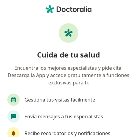
Men
Bulimia • Puente Alto, Metropolitana de Santiago
Filtros
• 1
Previsión
Mapa
Especialistas en Bulimia en Puente Alto
Cuida de tu salud
Encuentra los mejores especialistas y pide cita.
¿Qué especialidad estás buscando?
Descarga la App y accede gratuitamente a funciones
Psicólogo
Nutricionista
Kinesiólogo
exclusivas para ti:
Gestiona tus visitas fácilmente
Envía mensajes a tus especialistas
Recibe recordatorios y notificaciones