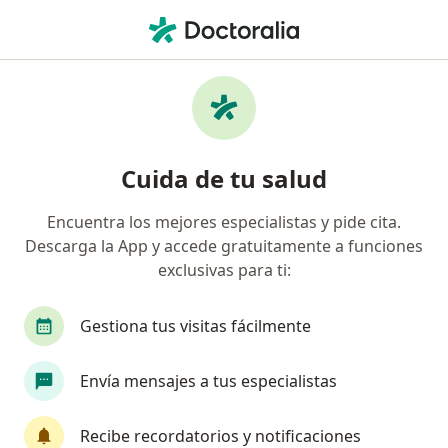
Men
Alopecia • La Serena, Coquimbo
Filtros
• 1
Previsión
Mapa
Especialistas en Alopecia en La Serena
Cuida de tu salud
Encuentra los mejores especialistas y pide cita.
¿Qué especialidad estás buscando?
Descarga la App y accede gratuitamente a funciones
Dermatólogo
Médico general
Médico esté
exclusivas para ti:
Gestiona tus visitas fácilmente
Envía mensajes a tus especialistas
Recibe recordatorios y notificaciones