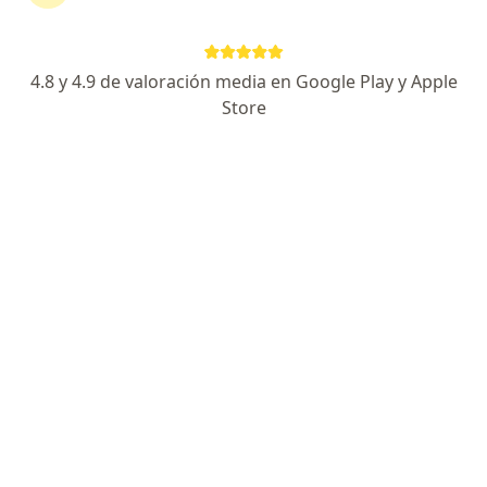
4.8 y 4.9 de valoración media en Google Play y Apple
Store
First Class
Dr. Roberto Alejandro Tello Salfate
·
Ver más
Dentista
295 opiniones
Eduardo Castillo Velasco 532, Ñuñoa, Santiago
•
Mapa
Family Dent Clínica Dental
Control Ortodoncia
$45.000
Este especialista no ofrece reserva de cita en línea en esta dirección.
Solicita una cita