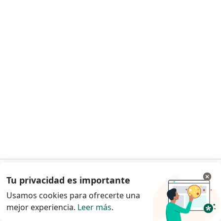
·
Ver más
Dentista
63 opiniones
Dirección
Online
Irarrázaval 5185 Ñuñoa Oficina 808, Ñuñoa
•
Mapa
Clinica Dental Trinidad
Invisalign
Precio sin especificar
Este especialista no ofrece reserva de cita en línea en esta dirección.
Solicita una cita
Tu privacidad es importante
Ir a la app
Usamos cookies para ofrecerte una
mejor experiencia.
Leer más
.
Continuar en el navegador