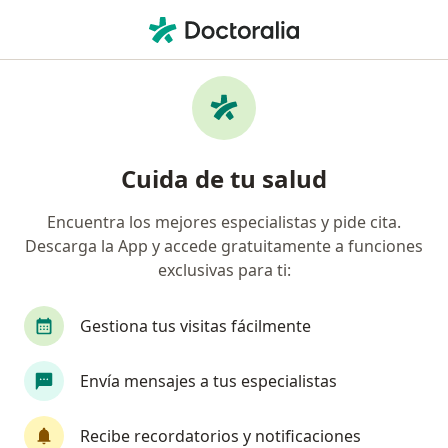
Men
Dentista • Ñuñoa, Metropolitana de Santiago
Filtros
Previsión
Mapa
Dentistas en Ñuñoa
Cuida de tu salud
Encuentra los mejores especialistas y pide cita.
¿Cuál es tu previsión?
Descarga la App y accede gratuitamente a funciones
Fonasa
Isapre Banmédica
exclusivas para ti:
Isapre Cruz Blanca
Isapre Consalud
Gestiona tus visitas fácilmente
Isapre Colmena Golden Cross
Ver más
Envía mensajes a tus especialistas
Recibe recordatorios y notificaciones