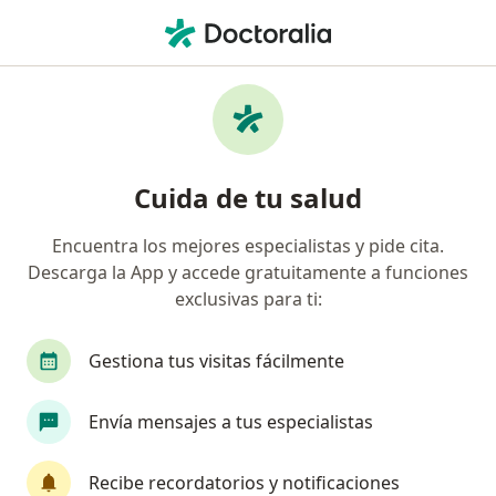
Men
Dentista • Las Condes, Metropolitana de Santiago
Filtros
Previsión:
Optima ISAPRE
Dentistas recomendados de Optima ISAPRE
Cuida de tu salud
en Las Condes
Encuentra los mejores especialistas y pide cita.
Descarga la App y accede gratuitamente a funciones
exclusivas para ti:
Gestiona tus visitas fácilmente
Envía mensajes a tus especialistas
Dra. Lorena Pérez Hidalgo
·
Ver más
Dentista
Recibe recordatorios y notificaciones