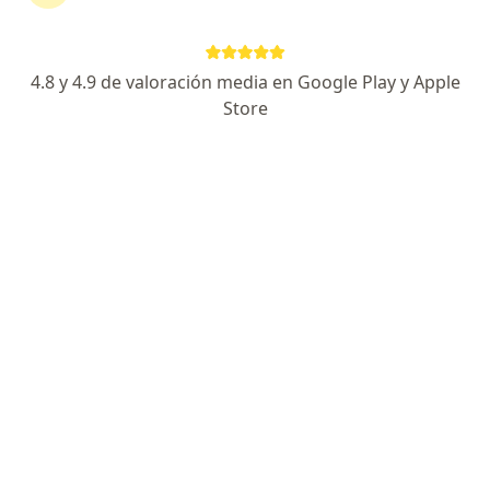
Avda. Salvador 95 of 507, Providencia
•
Mapa
Clinica Odontologica Ceos
Acepta Optima ISAPRE
4.8 y 4.9 de valoración media en Google Play y Apple
Visitas sucesivas Odontología
Store
Este especialista no ofrece reserva de cita en línea en esta dirección.
Solicita una cita
Dr. Álvaro Peña Páez
·
Ver más
Dentista