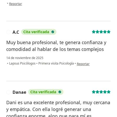
en opinión del usuario DGS
•
Reportar
A.C
Cita verificada
A
Muy buena profesional, te genera confianza y
comodidad al hablar de los temas complejos
14 de noviembre de 2025
en opinión del usuario A.C
•
Lapsus Psicólogos
•
Primera visita Psicología
•
Reportar
Danae
Cita verificada
D
Dani es una excelente profesional, muy cercana
y empática. Con ella logré generar una
confianza enorme, algo que para mí es