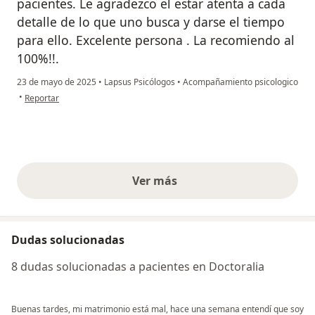
pacientes. Le agradezco el estar atenta a cada
detalle de lo que uno busca y darse el tiempo
para ello. Excelente persona . La recomiendo al
100%!!.
23 de mayo de 2025
•
Lapsus Psicólogos
•
Acompañamiento psicologico
en opinión del usuario David Oyarce
•
Reportar
Ver más
opiniones anteriores
Dudas solucionadas
8 dudas solucionadas a pacientes en Doctoralia
Buenas tardes, mi matrimonio está mal, hace una semana entendí que soy