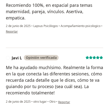
Recomiendo 100%, en espacial para temas
maternidad, pareja, vínculos. Asertiva,
empatica.
2 de junio de 2025
•
Lapsus Psicólogos
•
Acompañamiento psicologico
•
en opinión del usuario Rocío H.
Reportar
Javi L
Opinión verificada
J
Me ha ayudado muchísimo. Realmente la forma
en la que conecta las diferentes sesiones, cómo
recuerda cada detalle que le dices, cómo te va
guiando por tu proceso (sea cuál sea). La
recomiendo totalmente!
en opinión del usuario Javi L
2 de junio de 2025
•
otro lugar
•
Otro
•
Reportar