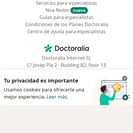
Servicios para especialistas
Noa Notes
nuevo
Guías para especialistas
Condiciones de los Planes Doctoralia
Centro de ayuda para especialistas
Contacto
Doctoralia - Página de inicio
Doctoralia Internet SL
C/ Josep Pla 2 - Building B2, floor 13
08019 Barcelona, Spain
Tu privacidad es importante
Facebook
se abre en una nueva pest
Usamos cookies para ofrecerte una
mejor experiencia.
Leer más
.
se abre en una nueva pestaña
se abre en una nueva pestaña
se abre en una nueva pestaña
se abre en una nueva pes
se abre en 
se a
Polska
,
Türkiye
,
España
,
Italia
,
Deutschland
,
Česko
,
se abre en una nueva pestaña
se abre en una nueva pestaña
se abre en una nueva pestaña
se abre en una nueva p
se abre en 
se abr
Portugal
,
México
,
Chile
,
Brasil
,
Argentina
,
Perú
,
se abre en una nueva pe
Colombia