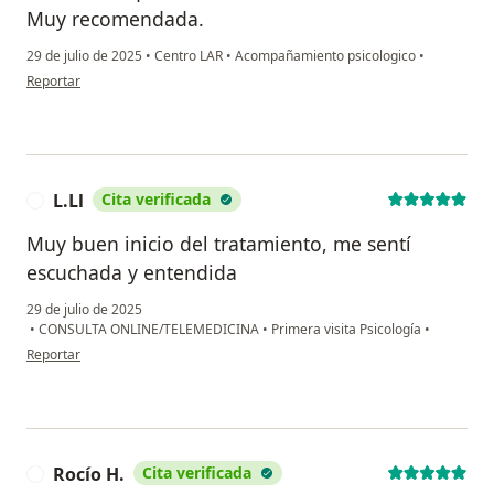
Muy recomendada.
29 de julio de 2025
•
Centro LAR
•
Acompañamiento psicologico
•
en opinión del usuario Belén
Reportar
L.Ll
Cita verificada
L
Muy buen inicio del tratamiento, me sentí
escuchada y entendida
29 de julio de 2025
•
CONSULTA ONLINE/TELEMEDICINA
•
Primera visita Psicología
•
en opinión del usuario L.Ll
Reportar
Rocío H.
Cita verificada
R