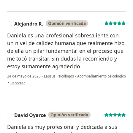
Alejandro R.
Opinión verificada
A
Daniela es una profesional sobresaliente con
un nivel de calidez humana que realmente hizo
de ella un pilar fundamental en el proceso que
me tocó transitar. Sin dudas la recomiendo y
estoy sumamente agradecido.
24 de mayo de 2025
•
Lapsus Psicólogos
•
Acompañamiento psicologico
en opinión del usuario Alejandro R.
•
Reportar
David Oyarce
Opinión verificada
D
Daniela es muy profesional y dedicada a sus