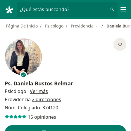
Men
¿Qué estás buscando?
Página De Inicio
Psicólogo
Providencia
Daniela Bus
Cambiar de ciuda
Ps.
Daniela Bustos Belmar
sobre las especializaciones
Psicólogo
·
Ver más
Providencia
2 direcciones
Núm. Colegiado: 374120
15 opiniones