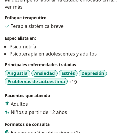
Sobre mí
evaluación cognitiva (WISC-V y WAIS-IV), terapia floral
ver más
bach, mindfulness, sonoterapia y en el trabajo
Enfoque terapéutico
psicoterapéutico, siendo el principal objetivo de la
Terapia sistémica breve
consulta psicológica el apoyo en la búsqueda de tu
bienestar a través de un espacio de descubrimiento
Especialista en:
que permita trabajar tus recursos personales, en un
Psicometría
ambiente de contención y neutralidad.
Psicoterapia en adolescentes y adultos
Utilizo técnicas desde el modelo de terapia sistémica
breve y herramientas complementarias.
Principales enfermedades tratadas
Angustia
Ansiedad
Estrés
Depresión
a11y_sr_more_diseases
Problemas de autoestima
+19
Pacientes que atiendo
Adultos
Niños a partir de 12 años
Formatos de consulta
En persona
Ver ubicaciones (1)