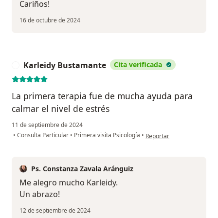
Cariños!
16 de octubre de 2024
Karleidy Bustamante
Cita verificada
K
La primera terapia fue de mucha ayuda para
calmar el nivel de estrés
11 de septiembre de 2024
en opinión del usuario Kar
•
Consulta Particular
•
Primera visita Psicología
•
Reportar
Ps. Constanza Zavala Aránguiz
Me alegro mucho Karleidy.
Un abrazo!
12 de septiembre de 2024