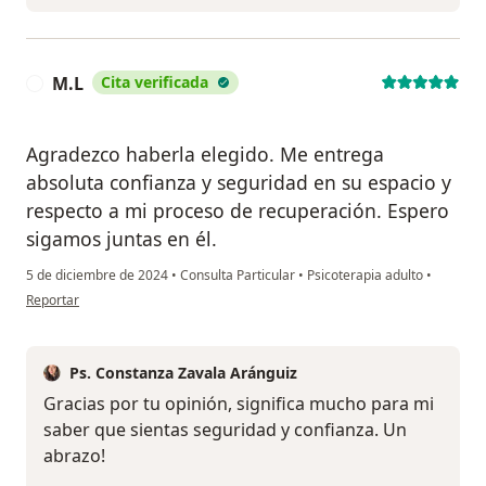
M.L
Cita verificada
M
Agradezco haberla elegido. Me entrega
absoluta confianza y seguridad en su espacio y
respecto a mi proceso de recuperación. Espero
sigamos juntas en él.
5 de diciembre de 2024
•
Consulta Particular
•
Psicoterapia adulto
•
en opinión del usuario M.L
Reportar
Ps. Constanza Zavala Aránguiz
Gracias por tu opinión, significa mucho para mi
saber que sientas seguridad y confianza. Un
abrazo!