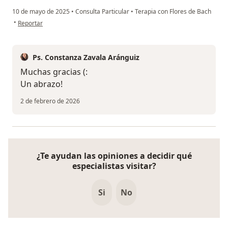
10 de mayo de 2025
•
Consulta Particular
•
Terapia con Flores de Bach
en opinión del usuario Av
•
Reportar
Ps. Constanza Zavala Aránguiz
Muchas gracias (:
Un abrazo!
2 de febrero de 2026
¿Te ayudan las opiniones a decidir qué
especialistas visitar?
Si
No