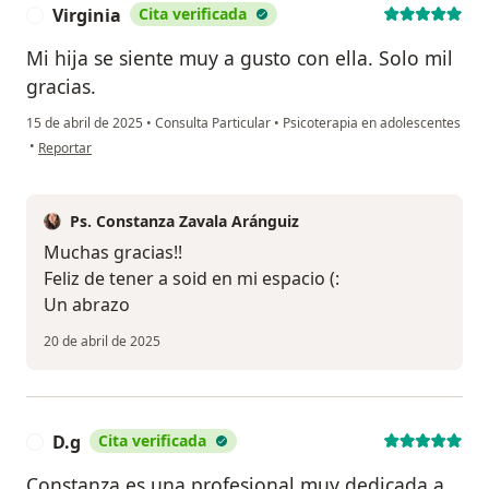
Virginia
Cita verificada
V
Mi hija se siente muy a gusto con ella. Solo mil
gracias.
15 de abril de 2025
•
Consulta Particular
•
Psicoterapia en adolescentes
en opinión del usuario Virginia
•
Reportar
Ps. Constanza Zavala Aránguiz
Muchas gracias!!
Feliz de tener a soid en mi espacio (:
Un abrazo
20 de abril de 2025
D.g
Cita verificada
D
Constanza es una profesional muy dedicada a