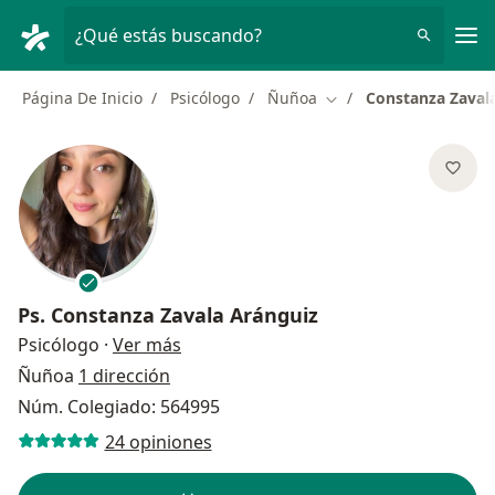
Men
¿Qué estás buscando?
Página De Inicio
Psicólogo
Ñuñoa
Constanza Zaval
Cambiar de ciudad
Ps.
Constanza Zavala Aránguiz
sobre las especializaciones
Psicólogo
·
Ver más
Ñuñoa
1 dirección
Núm. Colegiado: 564995
24 opiniones