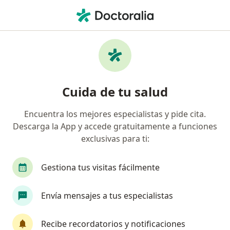
Men
Medicina Física Y Rehabilitación • Talca, Maule
Filtros
• 1
Previsión
Mapa
Centros médicos de Medicina Física y
Cuida de tu salud
Rehabilitación en Talca
Encuentra los mejores especialistas y pide cita.
Descarga la App y accede gratuitamente a funciones
¿Cuál es tu previsión?
exclusivas para ti:
Gestiona tus visitas fácilmente
Envía mensajes a tus especialistas
Recibe recordatorios y notificaciones