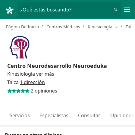
Men
¿Qué estás buscando?
Página De Inicio
Centros Médicos
Kinesiología
Talc
Cambiar d
Centro Neurodesarrollo Neuroeduka
Kinesiología
ver más
Talca
1 dirección
2 opiniones
Servicios
Especialistas
Consultas
Opiniones
Buscar en otras clínicas