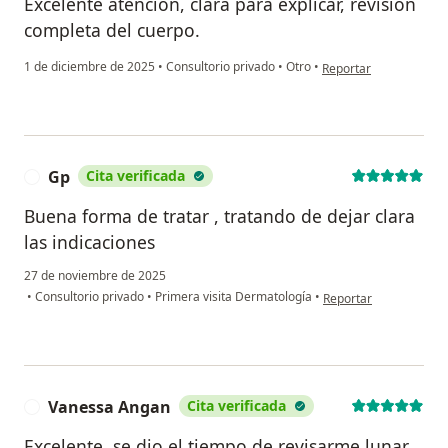
Excelente atención, clara para explicar, revisión
completa del cuerpo.
en opinión del usuario 
1 de diciembre de 2025
•
Consultorio privado
•
Otro
•
Reportar
Gp
Cita verificada
G
Buena forma de tratar , tratando de dejar clara
las indicaciones
27 de noviembre de 2025
en opinión del usuario
•
Consultorio privado
•
Primera visita Dermatología
•
Reportar
Vanessa Angan
Cita verificada
V
Excelente, se dio el tiempo de revisarme lunar