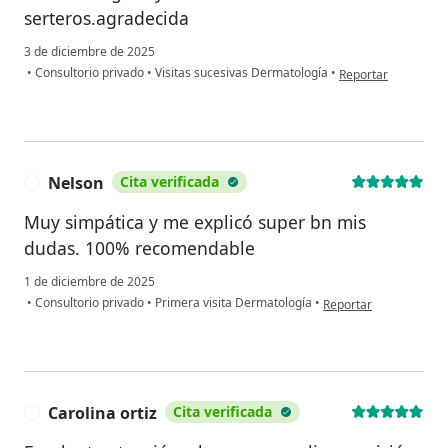
serteros.agradecida
3 de diciembre de 2025
en opinión del usua
•
Consultorio privado
•
Visitas sucesivas Dermatología
•
Reportar
Nelson
Cita verificada
N
Muy simpática y me explicó super bn mis
dudas. 100% recomendable
1 de diciembre de 2025
en opinión del usuario
•
Consultorio privado
•
Primera visita Dermatología
•
Reportar
Carolina ortiz
Cita verificada
C