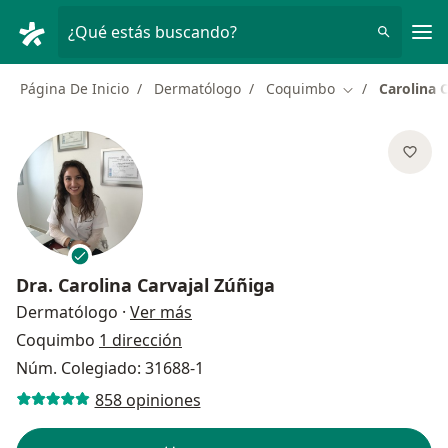
Men
¿Qué estás buscando?
Página De Inicio
Dermatólogo
Coquimbo
Carolina 
Cambiar de ciu
Dra.
Carolina Carvajal Zúñiga
sobre las especializaciones
Dermatólogo
·
Ver más
Coquimbo
1 dirección
Núm. Colegiado: 31688-1
858 opiniones