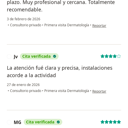
plazo. Muy profesional y cercana. Totalmente
recomendable.
3 de febrero de 2026
en opinión del usuari
•
Consultorio privado
•
Primera visita Dermatología
•
Reportar
Jv
Cita verificada
J
La atención fué clara y precisa, instalaciones
acorde a la actividad
27 de enero de 2026
en opinión del usuario 
•
Consultorio privado
•
Primera visita Dermatología
•
Reportar
MG
Cita verificada
M