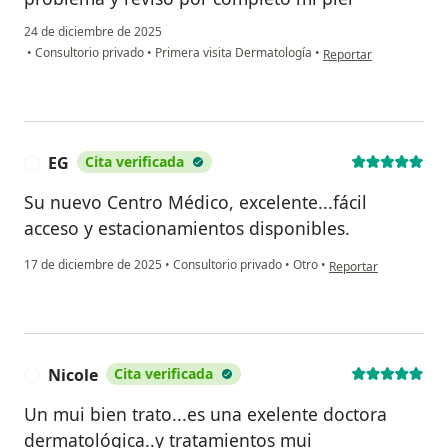
24 de diciembre de 2025
en opinión del usuari
•
Consultorio privado
•
Primera visita Dermatología
•
Reportar
EG
Cita verificada
E
Su nuevo Centro Médico, excelente...fácil
acceso y estacionamientos disponibles.
en opinión del usuari
17 de diciembre de 2025
•
Consultorio privado
•
Otro
•
Reportar
Nicole
Cita verificada
N
Un mui bien trato...es una exelente doctora
dermatológica..y tratamientos mui