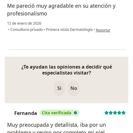
Me pareció muy agradable en su atención y
profesionalismo
12 de enero de 2026
en opinión del usuari
•
Consultorio privado
•
Primera visita Dermatología
•
Reportar
¿Te ayudan las opiniones a decidir qué
especialistas visitar?
Si
No
Fernanda
Cita verificada
F
Muy preocupada y detallista, iba por un
problema y reviso por completo mi piel