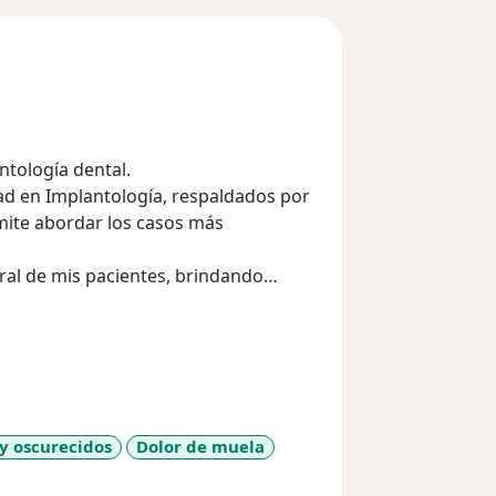
ntología dental.
ad en Implantología, respaldados por
rmite abordar los casos más
oral de mis pacientes, brindando
 sino que también mejoran la calidad
y oscurecidos
Dolor de muela
eases