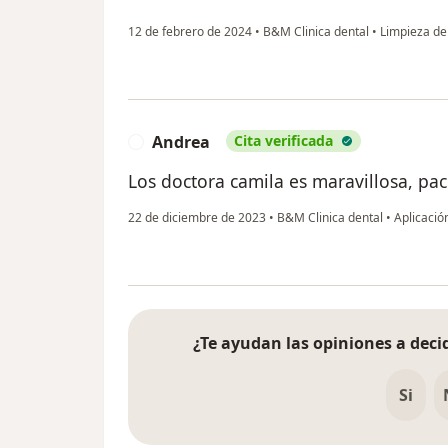
12 de febrero de 2024
•
B&M Clinica dental
•
Limpieza de
Andrea
Cita verificada
A
Los doctora camila es maravillosa, pa
22 de diciembre de 2023
•
B&M Clinica dental
•
Aplicación
¿Te ayudan las opiniones a decid
Si