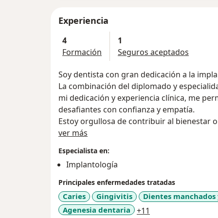
Experiencia
4
1
Formación
Seguros aceptados
Soy dentista con gran dedicación a la impla
La combinación del diplomado y especialid
mi dedicación y experiencia clínica, me pe
desafiantes con confianza y empatía.
Estoy orgullosa de contribuir al bienestar 
Sobre mí
soluciones que no solo restauran sonrisas,
ver más
de vida.
Especialista en:
Implantología
Principales enfermedades tratadas
Caries
Gingivitis
Dientes manchados 
a11y_sr_more_dis
Agenesia dentaria
+11