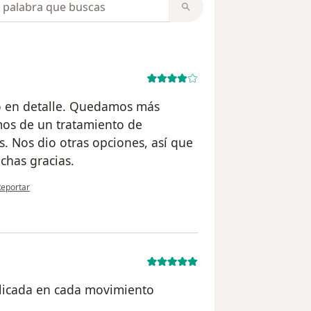
do en detalle. Quedamos más
mos de un tratamiento de
. Nos dio otras opciones, así que
chas gracias.
n opinión del usuario Lorena Rojas
Reportar
elicada en cada movimiento