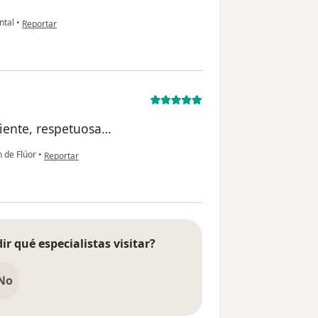
en opinión del usuario Carolina martinez
ntal
•
Reportar
ciente, respetuosa…
en opinión del usuario Andrea
 de Flúor
•
Reportar
ir qué especialistas visitar?
No