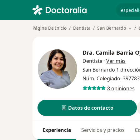
especiali
Página De Inicio
Dentista
San Bernardo
Cambi
Dra.
Camila Barria O
sobre 
Dentista
·
Ver más
San Bernardo
1 direcció
Núm. Colegiado: 397783
8 opiniones
Datos de contacto
Experiencia
Servicios y precios
Co