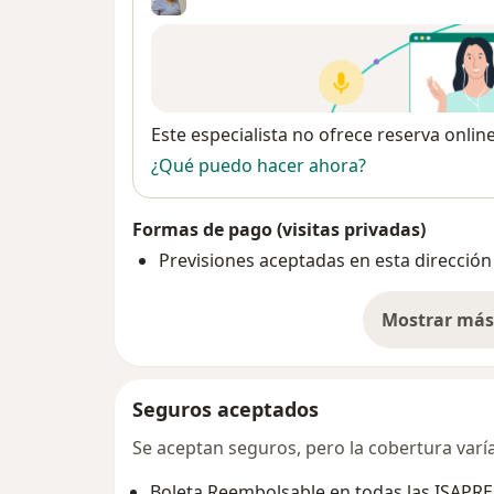
Disponibilidad
Este especialista no ofrece reserva onlin
¿Qué puedo hacer ahora?
Formas de pago (visitas privadas)
Previsiones aceptadas en esta dirección
Mostrar más 
so
Seguros aceptados
Se aceptan seguros, pero la cobertura varía 
Boleta Reembolsable en todas las ISAPRE