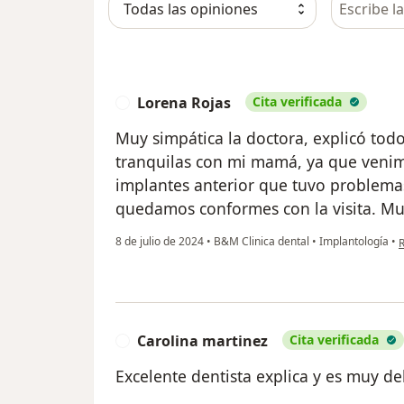
Lorena Rojas
Cita verificada
L
Muy simpática la doctora, explicó to
tranquilas con mi mamá, ya que veni
implantes anterior que tuvo problemas
quedamos conformes con la visita. Mu
e
8 de julio de 2024
•
B&M Clinica dental
•
Implantología
•
Carolina martinez
Cita verificada
C
Excelente dentista explica y es muy d