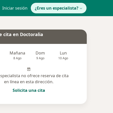
Iniciar sesión
¿Eres un especialista?
 cita en Doctoralia
Mañana
Dom
Lun
Mar
Mié
8 Ago
9 Ago
10 Ago
11 Ago
12 Ag
especialista no ofrece reserva de cita
en línea en esta dirección.
Solicita una cita
nadas (2)