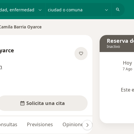
dad, enfermedad o nombre
ciudad o comuna
Camila Barria Oyarce
ar de ciudad
Reserva de
Inactivo
yarce
las especializaciones
Hoy
n
7 Ago
Este 
Solicita una cita
nsultas
Previsiones
Opiniones (8)
Dudas solucio