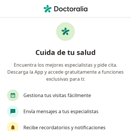
Men
¿Qué estás buscando?
Página De Inicio
Dentista
Antofagasta
Ximena Aray
Cambiar de ciuda
Cuida de tu salud
Encuentra los mejores especialistas y pide cita.
Descarga la App y accede gratuitamente a funciones
exclusivas para ti:
Dra.
Ximena Araya Hurtado
sobre las especializaciones
Dentista
·
Ver más
Gestiona tus visitas fácilmente
Antofagasta
1 dirección
Núm. Colegiado: 16672919-k
Envía mensajes a tus especialistas
38 opiniones
Recibe recordatorios y notificaciones