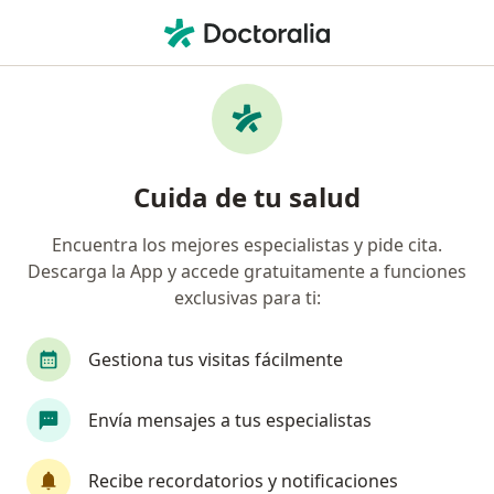
Men
Urólogo • Antofagasta, Antofagasta
Filtros
Previsión:
Otra (Reembolso)
Urólogos recomendados de Otra
Cuida de tu salud
(Reembolso) en Antofagasta
Encuentra los mejores especialistas y pide cita.
Descarga la App y accede gratuitamente a funciones
exclusivas para ti:
Gestiona tus visitas fácilmente
Envía mensajes a tus especialistas
Dr. Jesús Salvador Hernández Yáñez
·
Ver más
Urólogo
Recibe recordatorios y notificaciones
138 opiniones