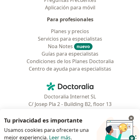
Preguntas Frecuentes
Aplicación para móvil
Para profesionales
Planes y precios
Servicios para especialistas
Noa Notes
nuevo
Guías para especialistas
Condiciones de los Planes Doctoralia
Centro de ayuda para especialistas
Contacto
Doctoralia - Página de inicio
Doctoralia Internet SL
C/ Josep Pla 2 - Building B2, floor 13
08019 Barcelona, Spain
Tu privacidad es importante
Facebook
se abre en una nueva pest
Usamos cookies para ofrecerte una
mejor experiencia.
Leer más
.