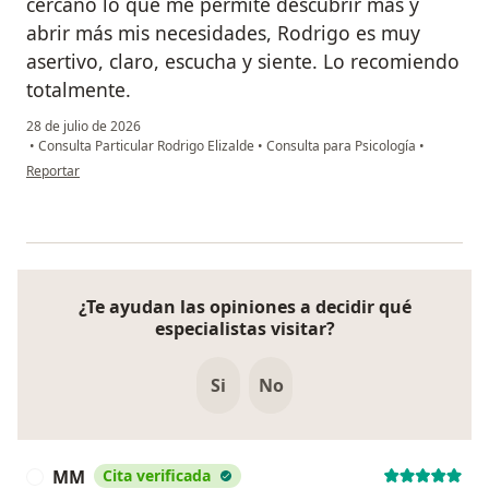
cercano lo que me permite descubrir más y
abrir más mis necesidades, Rodrigo es muy
asertivo, claro, escucha y siente. Lo recomiendo
totalmente.
28 de julio de 2026
•
Consulta Particular Rodrigo Elizalde
•
Consulta para Psicología
•
en opinión del usuario Jaque
Reportar
¿Te ayudan las opiniones a decidir qué
especialistas visitar?
Si
No
MM
Cita verificada
M