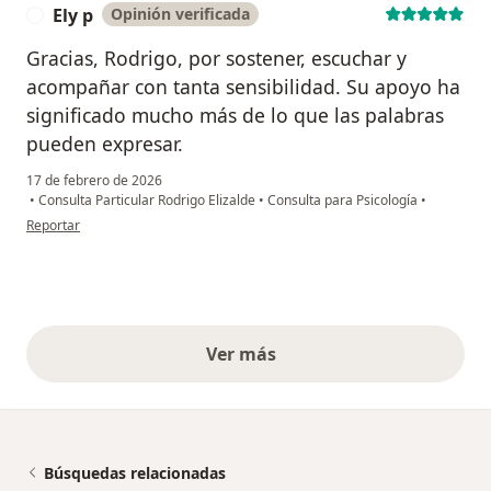
Ely p
Opinión verificada
E
Gracias, Rodrigo, por sostener, escuchar y
acompañar con tanta sensibilidad. Su apoyo ha
significado mucho más de lo que las palabras
pueden expresar.
17 de febrero de 2026
•
Consulta Particular Rodrigo Elizalde
•
Consulta para Psicología
•
en opinión del usuario Ely p
Reportar
Ver más
opiniones anteriores
Búsquedas relacionadas