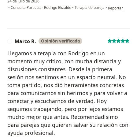
24 de julio de 2026
en opinión del u
•
Consulta Particular Rodrigo Elizalde
•
Terapia de pareja
•
Reportar
Marco R.
Opinión verificada
M
Llegamos a terapia con Rodrigo en un
momento muy crítico, con mucha distancia y
discusiones constantes. Desde la primera
sesión nos sentimos en un espacio neutral. No
toma partido, nos dió herramientas concretas
para comunicarnos sin herirnos y para volver a
conectar y escucharnos de verdad. Hoy
seguimos trabajando, pero por lejos estamos
mucho mejor que antes. Recomendadísimo
para parejas que quieran salvar su relación con
ayuda profesional.