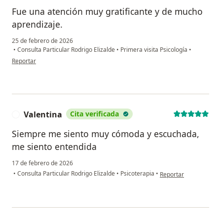
Fue una atención muy gratificante y de mucho
aprendizaje.
25 de febrero de 2026
•
Consulta Particular Rodrigo Elizalde
•
Primera visita Psicología
•
en opinión del usuario Carlos
Reportar
Valentina
Cita verificada
V
Siempre me siento muy cómoda y escuchada,
me siento entendida
17 de febrero de 2026
en opinión del usuario
•
Consulta Particular Rodrigo Elizalde
•
Psicoterapia
•
Reportar