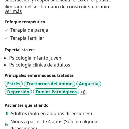
ilimitado del ser humano de construir su propio
Sobre mí
ver más
destino. Trabajo con personas de todas las edades,
niños, ancianos, jóvenes y adultos, desde la
Enfoque terapéutico
perspectiva de la psicología transformacional. Realizo
Terapia de pareja
psicoterapia individual, terapia de pareja y familia.
Terapia familiar
Especialista en:
Psicología infanto juvenil
Psicología clínica de adultos
Principales enfermedades tratadas
Estrés
Trastornos del ánimo
Angustia
a11y_sr_more_disea
Depresión
Duelos Patológicos
+6
Pacientes que atiendo
Adultos (Sólo en algunas direcciones)
Niños a partir de 4 años (Sólo en algunas
direcciones)