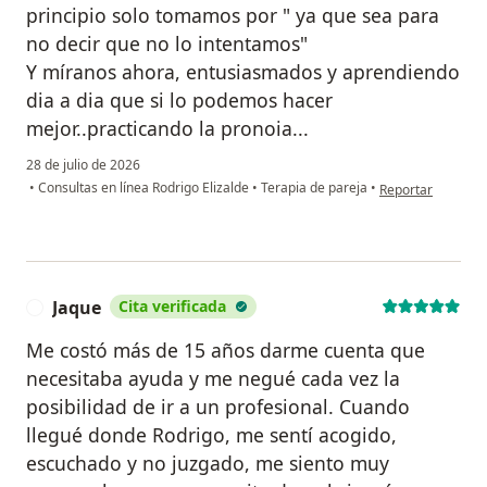
principio solo tomamos por " ya que sea para
no decir que no lo intentamos"
Y míranos ahora, entusiasmados y aprendiendo
dia a dia que si lo podemos hacer
mejor..practicando la pronoia...
28 de julio de 2026
en opinión del usu
•
Consultas en línea Rodrigo Elizalde
•
Terapia de pareja
•
Reportar
Jaque
Cita verificada
J
Me costó más de 15 años darme cuenta que
necesitaba ayuda y me negué cada vez la
posibilidad de ir a un profesional. Cuando
llegué donde Rodrigo, me sentí acogido,
escuchado y no juzgado, me siento muy