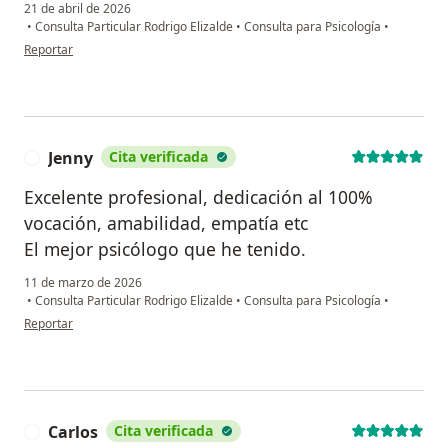
21 de abril de 2026
•
Consulta Particular Rodrigo Elizalde
•
Consulta para Psicología
•
en opinión del usuario RGT
Reportar
Jenny
Cita verificada
J
Excelente profesional, dedicación al 100%
vocación, amabilidad, empatía etc
El mejor psicólogo que he tenido.
11 de marzo de 2026
•
Consulta Particular Rodrigo Elizalde
•
Consulta para Psicología
•
en opinión del usuario Jenny
Reportar
Carlos
Cita verificada
C