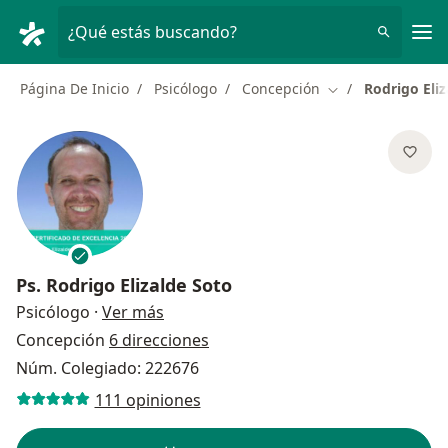
Men
¿Qué estás buscando?
Página De Inicio
Psicólogo
Concepción
Rodrigo Eliz
Cambiar de ciuda
Ps.
Rodrigo Elizalde Soto
sobre las especializaciones
Psicólogo
·
Ver más
Concepción
6 direcciones
Núm. Colegiado: 222676
111 opiniones