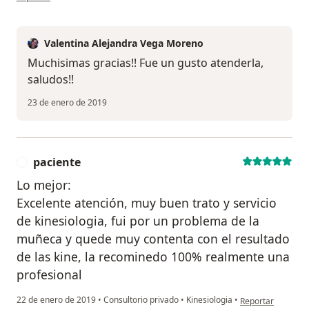
Valentina Alejandra Vega Moreno
Muchisimas gracias!! Fue un gusto atenderla,
saludos!!
23 de enero de 2019
paciente
P
Lo mejor:
Excelente atención, muy buen trato y servicio
de kinesiologia, fui por un problema de la
muñeca y quede muy contenta con el resultado
de las kine, la recominedo 100% realmente una
profesional
en opinión del us
22 de enero de 2019
•
Consultorio privado
•
Kinesiologia
•
Reportar