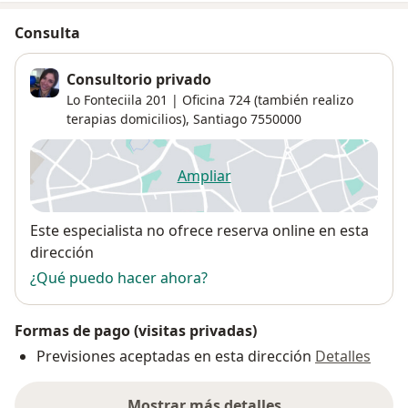
Consulta
Consultorio privado
Lo Fonteciila 201 | Oficina 724 (también realizo
terapias domicilios),
Santiago
7550000
Ampliar
se abre en una nueva pestañ
Disponibilidad
Este especialista no ofrece reserva online en esta
dirección
¿Qué puedo hacer ahora?
Formas de pago (visitas privadas)
Previsiones aceptadas en esta dirección
Detalles
Mostrar más detalles