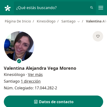
Men
¿Qué estás buscando?
Página De Inicio
Kinesiólogo
Santiago
Valentina A
Cambiar de ciuda
Valentina Alejandra Vega Moreno
sobre las especializaciones
Kinesiólogo
·
Ver más
Santiago
1 dirección
Núm. Colegiado: 17.044.282-2
Datos de contacto