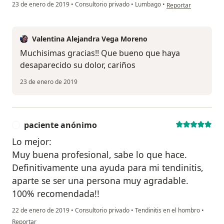
en opinión del usuar
23 de enero de 2019
•
Consultorio privado
•
Lumbago
•
Reportar
Valentina Alejandra Vega Moreno
Muchisimas gracias!! Que bueno que haya
desaparecido su dolor, cariños
23 de enero de 2019
paciente anónimo
P
Lo mejor:
Muy buena profesional, sabe lo que hace.
Definitivamente una ayuda para mi tendinitis,
aparte se ser una persona muy agradable.
100% recomendada!!
22 de enero de 2019
•
Consultorio privado
•
Tendinitis en el hombro
•
en opinión del usuario paciente anónimo
Reportar