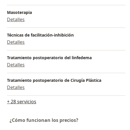
ventosas, para favorecer la relajación y liberación
miofascial.
Masoterapia
• Convenio con Isapres.
Detalles
• Convenio FONASA nivel 3.
* Actualmente realizo turnos en Beit Israel (Hogar
Técnicas de facilitación-inhibición
Israelita) y atiendo domicilios adulto mayor por
Detalles
empresa AISAM.
Tratamiento postoperatorio del linfedema
Detalles
Tratamiento postoperatorio de Cirugía Plástica
Detalles
+ 28 servicios
¿Cómo funcionan los precios?