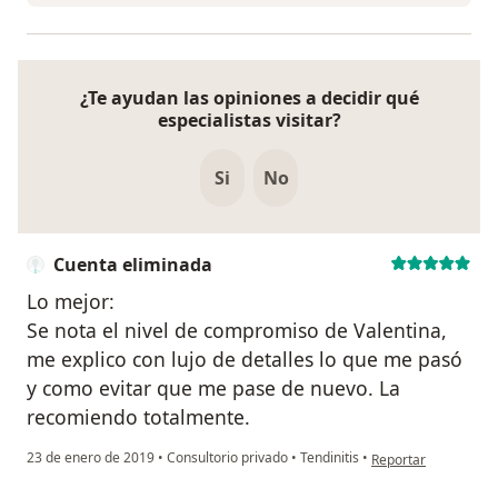
¿Te ayudan las opiniones a decidir qué
especialistas visitar?
Si
No
Cuenta eliminada
Lo mejor:
Se nota el nivel de compromiso de Valentina,
me explico con lujo de detalles lo que me pasó
y como evitar que me pase de nuevo. La
recomiendo totalmente.
en opinión del usuar
23 de enero de 2019
•
Consultorio privado
•
Tendinitis
•
Reportar