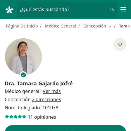
Men
¿Qué estás buscando?
Página De Inicio
Médico General
Concepción
Tamar
Cambiar de
Dra.
Tamara Gajardo Jofré
sobre las especializaciones
Médico general
·
Ver más
Concepción
2 direcciones
Núm. Colegiado: 101078
11 opiniones