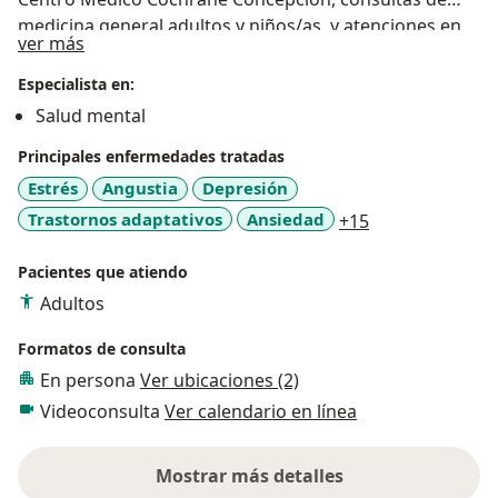
medicina general adultos y niños/as, y atenciones en
Sobre mí
ver más
salud mental. Convenio fonasa y particular.
Especialista en:
Salud mental
Principales enfermedades tratadas
Estrés
Angustia
Depresión
a11y_sr_more_
Trastornos adaptativos
Ansiedad
+15
Pacientes que atiendo
Adultos
Formatos de consulta
En persona
Ver ubicaciones (2)
Videoconsulta
Ver calendario en línea
Mostrar más detalles
sobre la experiencia