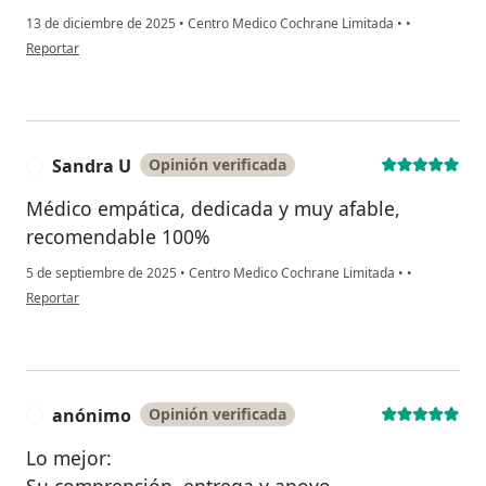
13 de diciembre de 2025
•
Centro Medico Cochrane Limitada
•
•
en opinión del usuario Marcela Medina
Reportar
Sandra U
Opinión verificada
S
Médico empática, dedicada y muy afable,
recomendable 100%
5 de septiembre de 2025
•
Centro Medico Cochrane Limitada
•
•
en opinión del usuario Sandra U
Reportar
anónimo
Opinión verificada
A
Lo mejor: