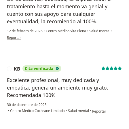
tratamiento hasta el momento va genial y
cuento con sus apoyo para cualquier
eventualidad, la recomiendo al 100%.
12 de febrero de 2026
•
Centro Médico Vita Plena
•
Salud mental
•
en opinión del usuario CP
Reportar
KB
Cita verificada
K
Excelente profesional, muy dedicada y
empatica, genera un ambiente muy grato.
Recomendada 100%
30 de diciembre de 2025
en opinión del usuario
•
Centro Medico Cochrane Limitada
•
Salud mental
•
Reportar