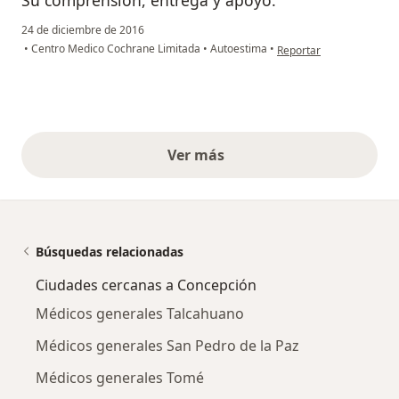
Su comprensión, entrega y apoyo.
24 de diciembre de 2016
en opinión del usuario 
•
Centro Medico Cochrane Limitada
•
Autoestima
•
Reportar
Ver más
opiniones anteriores
Búsquedas relacionadas
Ciudades cercanas a Concepción
Médicos generales Talcahuano
Médicos generales San Pedro de la Paz
Médicos generales Tomé