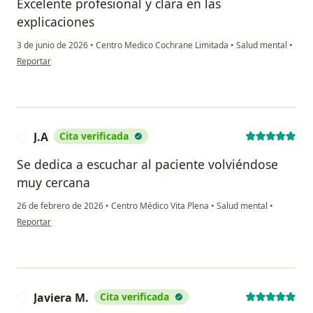
Excelente profesional y clara en las
explicaciones
3 de junio de 2026
•
Centro Medico Cochrane Limitada
•
Salud mental
•
en opinión del usuario Pablo
Reportar
J.A
Cita verificada
J
Se dedica a escuchar al paciente volviéndose
muy cercana
26 de febrero de 2026
•
Centro Médico Vita Plena
•
Salud mental
•
en opinión del usuario J.A
Reportar
Javiera M.
Cita verificada
J