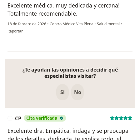
Excelente médica, muy dedicada y cercana!
Totalmente recomendable.
18 de febrero de 2026
•
Centro Médico Vita Plena
•
Salud mental
•
en opinión del usuario Javiera M.
Reportar
¿Te ayudan las opiniones a decidir qué
especialistas visitar?
Si
No
CP
Cita verificada
C
Excelente dra. Empática, indaga y se preocupa
de los detalles, dedicada, te explica todo, el