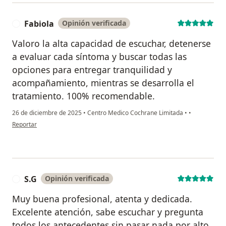
Fabiola
Opinión verificada
F
Valoro la alta capacidad de escuchar, detenerse
a evaluar cada síntoma y buscar todas las
opciones para entregar tranquilidad y
acompañamiento, mientras se desarrolla el
tratamiento. 100% recomendable.
26 de diciembre de 2025
•
Centro Medico Cochrane Limitada
•
•
en opinión del usuario Fabiola
Reportar
S.G
Opinión verificada
S
Muy buena profesional, atenta y dedicada.
Excelente atención, sabe escuchar y pregunta
todos los antecedentes sin pasar nada por alto.