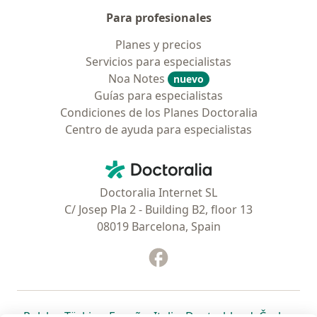
Para profesionales
Planes y precios
Servicios para especialistas
Noa Notes
nuevo
Guías para especialistas
Condiciones de los Planes Doctoralia
Centro de ayuda para especialistas
Contacto
Doctoralia - Página de inicio
Doctoralia Internet SL
C/ Josep Pla 2 - Building B2, floor 13
08019 Barcelona, Spain
Facebook
se abre en una nueva pest
se abre en una nueva pestaña
se abre en una nueva pestaña
se abre en una nueva pestaña
se abre en una nueva pes
se abre en 
se a
Polska
,
Türkiye
,
España
,
Italia
,
Deutschland
,
Česko
,