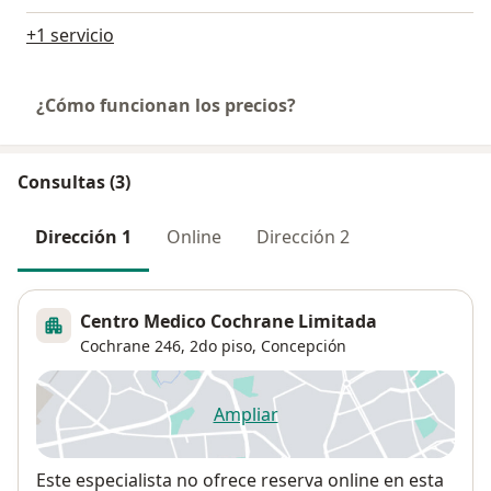
+1 servicio
¿Cómo funcionan los precios?
Consultas (3)
Dirección 1
Online
Dirección 2
Centro Medico Cochrane Limitada
Cochrane 246,
2do piso,
Concepción
Ampliar
se abre en una nueva pestañ
Disponibilidad
Este especialista no ofrece reserva online en esta