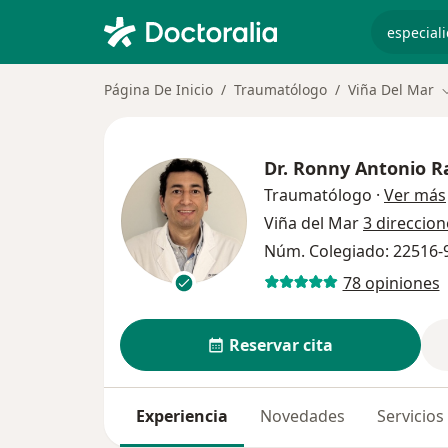
especiali
Página De Inicio
Traumatólogo
Viña Del Mar
C
Dr.
Ronny Antonio Ra
Traumatólogo
·
Ver más
Viña del Mar
3 direccion
Núm. Colegiado: 22516-
78 opiniones
Reservar cita
Experiencia
Novedades
Servicios