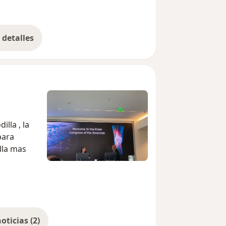
detalles
bre la experiencia
lla , la
para
lla mas
Mostrar más noticias (2)