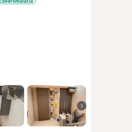
Condromalacia
more_diseases