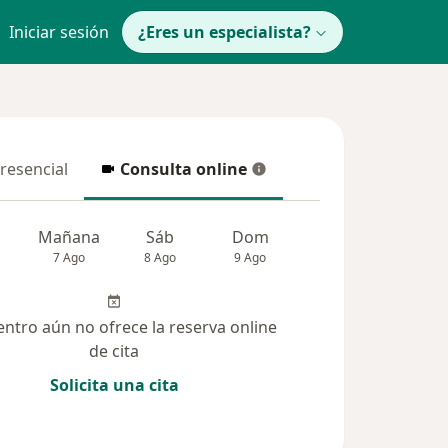
Iniciar sesión
¿Eres un especialista?
presencial
Consulta online
resencial
Consulta online
Mañana
Sáb
Dom
Lun
Mar
7 Ago
8 Ago
9 Ago
10 Ago
11 Ag
entro aún no ofrece la reserva online
de cita
Solicita una cita
Dudas solucionadas (11)