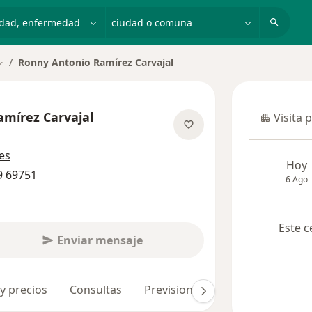
dad, enfermedad o nombre
ciudad o comuna
Ronny Antonio Ramírez Carvajal
ambiar de ciudad
mírez Carvajal
Visita 
Visita p
sobre las especializaciones
es
Hoy
9 69751
6 Ago
Este c
Enviar mensaje
 y precios
Consultas
Previsiones
Opiniones (78)