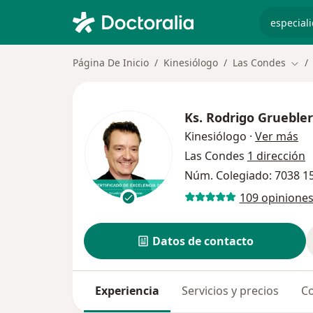
especiali
Página De Inicio
Kinesiólogo
Las Condes
Camb
Ks.
Rodrigo Grueble
so
Kinesiólogo
·
Ver más
Las Condes
1 dirección
Núm. Colegiado: 7038 1
109 opinione
Datos de contacto
Experiencia
Servicios y precios
Co