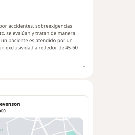
por accidentes, sobreexigencias
etc. se evalúan y tratan de manera
 un paciente es atendido por un
on exclusividad alrededor de 45-60
Stevenson
000
ar
 abre en una nueva pestaña