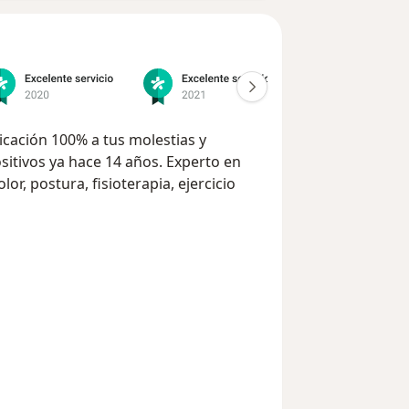
icación 100% a tus molestias y
sitivos ya hace 14 años. Experto en
r, postura, fisioterapia, ejercicio
nuo, programas, indicaciones, pautas
ialmente para ti. Podrás experimentar
ación y control de tus molestias que
demostrar que con dedicación a cada
solver las molestias por una lesión o
 mucho más rápida y la comunicación