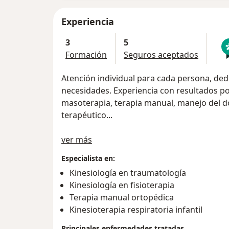
Experiencia
3
5
Formación
Seguros aceptados
Atención individual para cada persona, ded
necesidades. Experiencia con resultados po
masoterapia, terapia manual, manejo del dolo
terapéutico...
Sobre mí
Evaluaciones completas, seguimiento conti
ver más
de ejercicio y mucho más construido espec
Especialista en:
una forma de tratar con mucha mayor dedic
Kinesiología en traumatología
te sorprenderá con el resultado.
Kinesiología en fisioterapia
Terapia manual ortopédica
Me apasiona lo que hago y mi objetivo es 
Kinesioterapia respiratoria infantil
paciente de manera individual se pueden re
enfermedad La recuperación es de manera
Principales enfermedades tratadas