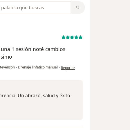
opiniones
n una 1 sesión noté cambios
isimo
en opinión del usuario Florencia Anguita
 Stevenson
•
Drenaje linfático manual
•
Reportar
orencia. Un abrazo, salud y éxito