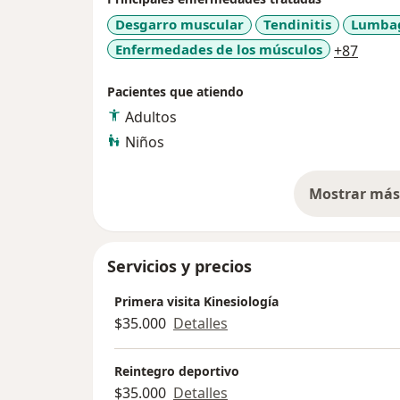
constante permite entregar toda la informa
Desgarro muscular
Tendinitis
Lumba
cuidarse y prevenir problemas, así también
a11y_
Enfermedades de los músculos
+87
Pacientes que atiendo
Salud y éxito!
Adultos
Niños
Mostrar más 
so
Servicios y precios
Primera visita Kinesiología
$35.000
Detalles
Reintegro deportivo
$35.000
Detalles