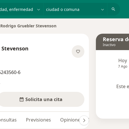
dad, enfermedad o nombre
ciudad o comuna
Rodrigo Gruebler Stevenson
iar de ciudad
Reserva de
Inactivo
r Stevenson
bre las especializaciones
Hoy
7 Ago
5243560-6
s
Este 
Solicita una cita
nsultas
Previsiones
Opiniones (109)
Dudas solu