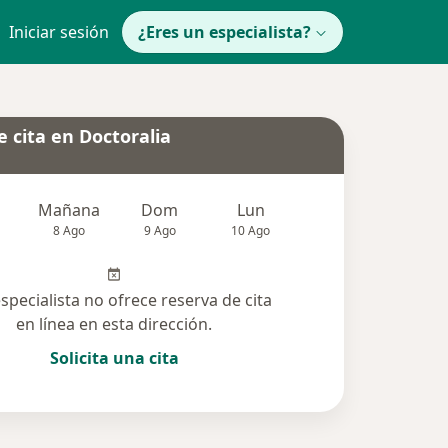
Iniciar sesión
¿Eres un especialista?
 cita en Doctoralia
Mañana
Dom
Lun
Mar
Mié
8 Ago
9 Ago
10 Ago
11 Ago
12 Ag
especialista no ofrece reserva de cita
en línea en esta dirección.
Solicita una cita
cionadas (143)