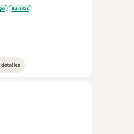
ción que los pacientes necesitan para
go
Bursitis
 entender fácilmente de que se trata.
sr_more_diseases
detalles
bre la experiencia