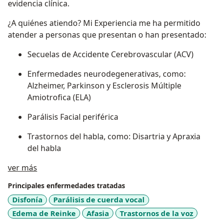
evidencia clínica.
¿A quiénes atiendo? Mi Experiencia me ha permitido
atender a personas que presentan o han presentado:
Secuelas de Accidente Cerebrovascular (ACV)
Enfermedades neurodegenerativas, como:
Alzheimer, Parkinson y Esclerosis Múltiple
Amiotrofica (ELA)
Parálisis Facial periférica
Trastornos del habla, como: Disartria у Apraxia
del habla
Sobre mí
ver más
Trastornos del lenguaje, adquiridos o
progresivos
Principales enfermedades tratadas
Dificultades de comunicación funcional en la vida
Disfonía
Parálisis de cuerda vocal
diaria
Edema de Reinke
Afasia
Trastornos de la voz