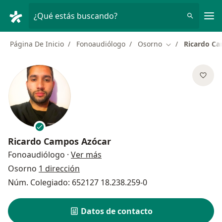
Men
¿Qué estás buscando?
Página De Inicio
Fonoaudiólogo
Osorno
Ricardo C
Cambiar de ciud
Ricardo Campos Azócar
sobre las especializaciones
Fonoaudiólogo
·
Ver más
Osorno
1 dirección
Núm. Colegiado: 652127 18.238.259-0
Datos de contacto