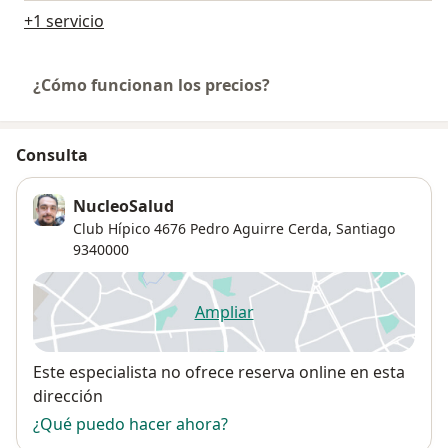
+1 servicio
¿Cómo funcionan los precios?
Consulta
NucleoSalud
Club Hípico 4676 Pedro Aguirre Cerda,
Santiago
9340000
Ampliar
se abre en una nueva pestañ
Disponibilidad
Este especialista no ofrece reserva online en esta
dirección
¿Qué puedo hacer ahora?