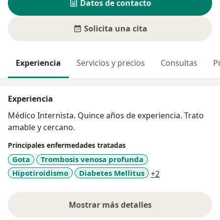
Datos de contacto
Solicita una cita
Experiencia
Servicios y precios
Consultas
P
Experiencia
Médico Internista. Quince años de experiencia. Trato
amable y cercano.
Principales enfermedades tratadas
Gota
Trombosis venosa profunda
a11y_sr_more_d
Hipotiroidismo
Diabetes Mellitus
+2
Mostrar más detalles
sobre la experiencia