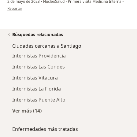
2 de mayo de 2023
•
NucleoSalud
•
Primera visita Medicina Interna
•
en opinión del usuario I.p
Reportar
Búsquedas relacionadas
Ciudades cercanas a Santiago
Internistas Providencia
Internistas Las Condes
Internistas Vitacura
Internistas La Florida
Internistas Puente Alto
Ver más (14)
Más en esta categoría: Ciudades cercanas a 
Enfermedades más tratadas