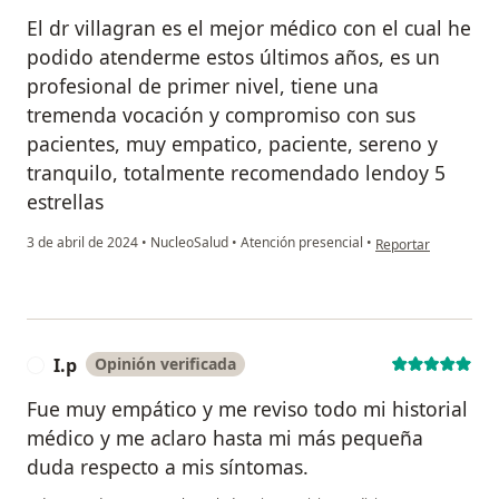
El dr villagran es el mejor médico con el cual he
podido atenderme estos últimos años, es un
profesional de primer nivel, tiene una
tremenda vocación y compromiso con sus
pacientes, muy empatico, paciente, sereno y
tranquilo, totalmente recomendado lendoy 5
estrellas
en opinión del usua
3 de abril de 2024
•
NucleoSalud
•
Atención presencial
•
Reportar
I.p
Opinión verificada
I
Fue muy empático y me reviso todo mi historial
médico y me aclaro hasta mi más pequeña
duda respecto a mis síntomas.