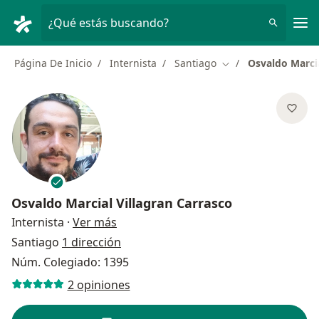
Men
¿Qué estás buscando?
Página De Inicio
Internista
Santiago
Osvaldo Marcia
Cambiar de ciudad
Osvaldo Marcial Villagran Carrasco
sobre las especializaciones
Internista
·
Ver más
Santiago
1 dirección
Núm. Colegiado: 1395
2 opiniones