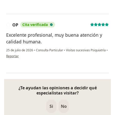
OP
Cita verificada
O
Excelente profesional, muy buena atención y
calidad humana.
25 de julio de 2026
•
Consulta Particular
•
Visitas sucesivas Psiquiatría
•
en opinión del usuario OP
Reportar
¿Te ayudan las opiniones a decidir qué
especialistas visitar?
Si
No