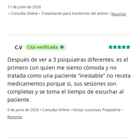
11 de junio de 2026
en opinión del u
•
Consulta Online
•
Tratamiento para trastornos del ánimo
•
Reportar
C.V
Cita verificada
C
Después de ver a 3 psiquiatras diferentes, es el
primero con quien me siento cómoda y no
tratada como una paciente “inestable” no receta
medicamentos porque si, sus sesiones son
completas y se toma el tiempo de escuchar al
paciente.
9 de junio de 2026
•
Consulta Online
•
Visitas sucesivas Psiquiatría
•
en opinión del usuario C.V
Reportar