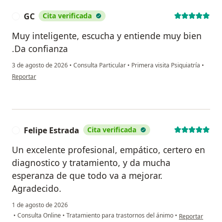
GC
Cita verificada
G
Muy inteligente, escucha y entiende muy bien
.Da confianza
3 de agosto de 2026
•
Consulta Particular
•
Primera visita Psiquiatría
•
en opinión del usuario GC
Reportar
Felipe Estrada
Cita verificada
F
Un excelente profesional, empático, certero en
diagnostico y tratamiento, y da mucha
esperanza de que todo va a mejorar.
Agradecido.
1 de agosto de 2026
en opinión del 
•
Consulta Online
•
Tratamiento para trastornos del ánimo
•
Reportar