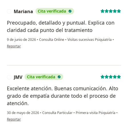
Mariana
Cita verificada
M
Preocupado, detallado y puntual. Explica con
claridad cada punto del tratamiento
9 de junio de 2026
•
Consulta Online
•
Visitas sucesivas Psiquiatría
•
en opinión del usuario Mariana
Reportar
JMV
Cita verificada
J
Excelente atención. Buenas comunicación. Alto
grado de empatía durante todo el proceso de
atención.
30 de mayo de 2026
•
Consulta Particular
•
Primera visita Psiquiatría
•
en opinión del usuario JMV
Reportar