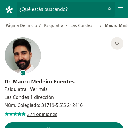
Men
¿Qué estás buscando?
Página De Inicio
Psiquiatra
Las Condes
Mauro Mede
Cambiar de ciud
Dr.
Mauro Medeiro Fuentes
sobre las especializaciones
Psiquiatra
·
Ver más
Las Condes
1 dirección
Núm. Colegiado: 31719-5 SIS 212416
374 opiniones