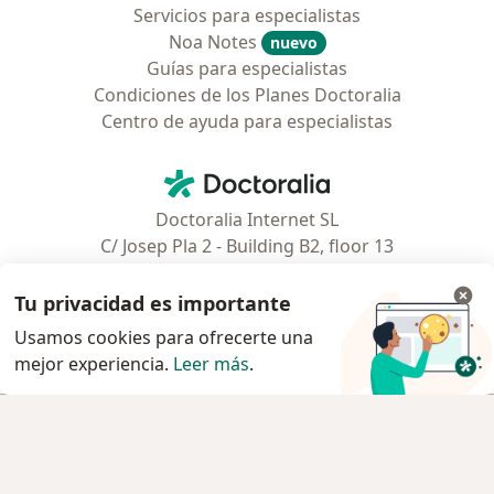
Servicios para especialistas
Noa Notes
nuevo
Guías para especialistas
Condiciones de los Planes Doctoralia
Centro de ayuda para especialistas
Contacto
Doctoralia - Página de inicio
Doctoralia Internet SL
C/ Josep Pla 2 - Building B2, floor 13
08019 Barcelona, Spain
Tu privacidad es importante
Facebook
se abre en una nueva pest
Usamos cookies para ofrecerte una
mejor experiencia.
Leer más
.
se abre en una nueva pestaña
se abre en una nueva pestaña
se abre en una nueva pestaña
se abre en una nueva pes
se abre en 
se a
Polska
,
Türkiye
,
España
,
Italia
,
Deutschland
,
Česko
,
Reservar cita
se abre en una nueva pestaña
se abre en una nueva pestaña
se abre en una nueva pestaña
se abre en una nueva p
se abre en 
se abr
Portugal
,
México
,
Chile
,
Brasil
,
Argentina
,
Perú
,
Reservar cita
se abre en una nueva pe
Colombia