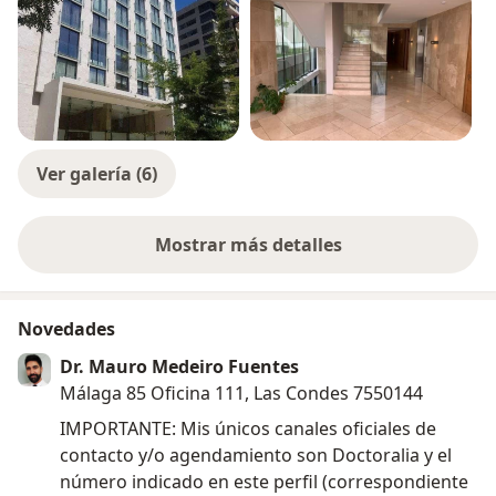
Santiago.
Realizo consulta particular de psiquiatría de adultos,
en áreas como Trastornos de Ansiedad, Depresión,
Trastorno Bipolar, Estrés laboral, Crisis de Pánico,
Depresión en el embrazo y postparto, TOC, Trastornos
de Personalidad, Adicciones, Trastornos por Dolor.
Ver galería (6)
Espero poder ayudarlo, hacer que se sienta
Mostrar más detalles
comprendido, acogido, acompañado y logremos
sobre la experiencia
juntos resolver la situación que está viviendo.
Nos vemos pronto.
Novedades
Dr. Mauro Medeiro Fuentes
Málaga 85 Oficina 111, Las Condes 7550144
IMPORTANTE: Mis únicos canales oficiales de
contacto y/o agendamiento son Doctoralia y el
número indicado en este perfil (correspondiente