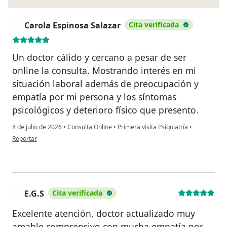
Carola Espinosa Salazar
Cita verificada
C
Un doctor cálido y cercano a pesar de ser
online la consulta. Mostrando interés en mi
situación laboral además de preocupación y
empatía por mi persona y los síntomas
psicológicos y deterioro físico que presento.
8 de julio de 2026
•
Consulta Online
•
Primera visita Psiquiatría
•
en opinión del usuario Carola Espinosa Salazar
Reportar
E.G.S
Cita verificada
E
Excelente atención, doctor actualizado muy
amable comprensivo con mucha empatía por