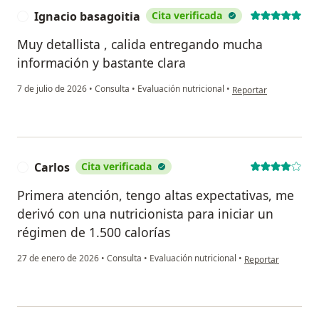
Ignacio basagoitia
Cita verificada
I
Muy detallista , calida entregando mucha
información y bastante clara
en opinión del usuario
7 de julio de 2026
•
Consulta
•
Evaluación nutricional
•
Reportar
Carlos
Cita verificada
C
Primera atención, tengo altas expectativas, me
derivó con una nutricionista para iniciar un
régimen de 1.500 calorías
en opinión del usu
27 de enero de 2026
•
Consulta
•
Evaluación nutricional
•
Reportar