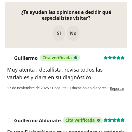
¿Te ayudan las opiniones a decidir qué
especialistas visitar?
Si
No
Guillermo
Cita verificada
G
Muy atenta , detallista, revisa todos las
variables y clara en su diagnóstico.
en opinión de
17 de noviembre de 2025
•
Consulta
•
Educación en diabetes
•
Reportar
Guillermo Aldunate
Cita verificada
G
Es una Diabetóloga muy conocedora y entiende