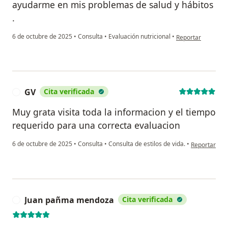
ayudarme en mis problemas de salud y hábitos
.
en opinión del usu
6 de octubre de 2025
•
Consulta
•
Evaluación nutricional
•
Reportar
GV
Cita verificada
G
Muy grata visita toda la informacion y el tiempo
requerido para una correcta evaluacion
en opinión de
6 de octubre de 2025
•
Consulta
•
Consulta de estilos de vida.
•
Reportar
Juan pañma mendoza
Cita verificada
J