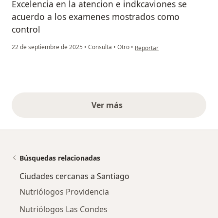
Excelencia en la atencion e indkcaviones se
acuerdo a los examenes mostrados como
control
en opinión del usuario Juan 
22 de septiembre de 2025
•
Consulta
•
Otro
•
Reportar
Ver más
opiniones anteriores
Búsquedas relacionadas
Ciudades cercanas a Santiago
Nutriólogos Providencia
Nutriólogos Las Condes