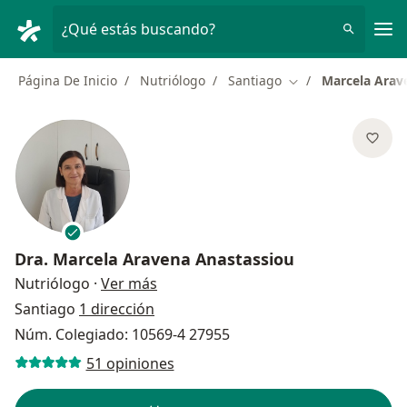
Men
¿Qué estás buscando?
Página De Inicio
Nutriólogo
Santiago
Marcela Arav
Cambiar de ciudad
Dra.
Marcela Aravena Anastassiou
sobre las especializaciones
Nutriólogo
·
Ver más
Santiago
1 dirección
Núm. Colegiado: 10569-4 27955
51 opiniones