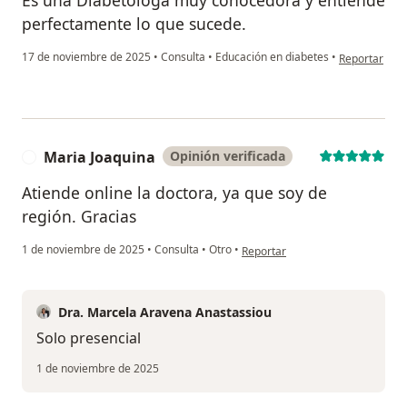
perfectamente lo que sucede.
en opinión de
17 de noviembre de 2025
•
Consulta
•
Educación en diabetes
•
Reportar
Maria Joaquina
Opinión verificada
M
Atiende online la doctora, ya que soy de
región. Gracias
en opinión del usuario Maria Joa
1 de noviembre de 2025
•
Consulta
•
Otro
•
Reportar
Dra. Marcela Aravena Anastassiou
Solo presencial
1 de noviembre de 2025