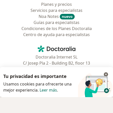
Planes y precios
Servicios para especialistas
Noa Notes
nuevo
Guías para especialistas
Condiciones de los Planes Doctoralia
Centro de ayuda para especialistas
Contacto
Doctoralia - Página de inicio
Doctoralia Internet SL
C/ Josep Pla 2 - Building B2, floor 13
08019 Barcelona, Spain
Tu privacidad es importante
Facebook
se abre en una nueva pest
Usamos cookies para ofrecerte una
mejor experiencia.
Leer más
.
se abre en una nueva pestaña
se abre en una nueva pestaña
se abre en una nueva pestaña
se abre en una nueva pes
se abre en 
se a
Polska
,
Türkiye
,
España
,
Italia
,
Deutschland
,
Česko
,
Reservar cita
se abre en una nueva pestaña
se abre en una nueva pestaña
se abre en una nueva pestaña
se abre en una nueva p
se abre en 
se abr
Portugal
,
México
,
Chile
,
Brasil
,
Argentina
,
Perú
,
Reservar cita