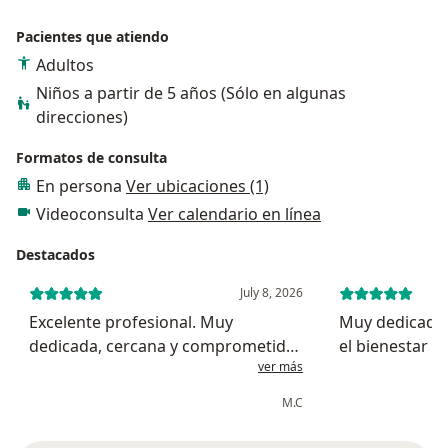
Pacientes que atiendo
Adultos
Niños a partir de 5 años (Sólo en algunas
direcciones)
Formatos de consulta
En persona
Ver ubicaciones (1)
Videoconsulta
Ver calendario en línea
Destacados
July 8, 2026
Excelente profesional. Muy
Muy dedicada
dedicada, cercana y comprometida
el bienestar d
ver más
con sus pacientes. Escucha con
atención, explica todo con claridad
M.C
y brinda una atención de gran
calidad humana. Su