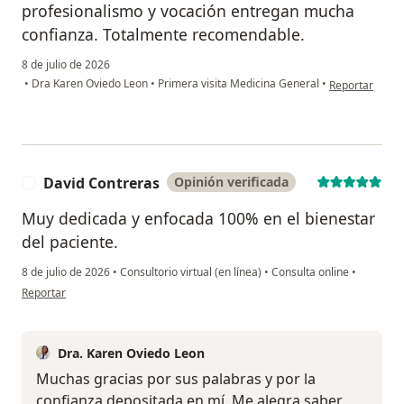
profesionalismo y vocación entregan mucha
confianza. Totalmente recomendable.
8 de julio de 2026
en opinión del
•
Dra Karen Oviedo Leon
•
Primera visita Medicina General
•
Reportar
David Contreras
Opinión verificada
D
Muy dedicada y enfocada 100% en el bienestar
del paciente.
8 de julio de 2026
•
Consultorio virtual (en línea)
•
Consulta online
•
en opinión del usuario David Contreras
Reportar
Dra. Karen Oviedo Leon
Muchas gracias por sus palabras y por la
confianza depositada en mí. Me alegra saber