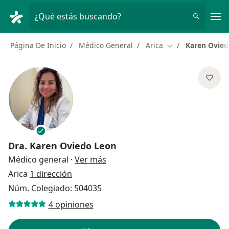
Men
¿Qué estás buscando?
Página De Inicio
Médico General
Arica
Karen Ovied
Cambiar de ciuda
Dra.
Karen Oviedo Leon
sobre las especializaciones
Médico general
·
Ver más
Arica
1 dirección
Núm. Colegiado: 504035
4 opiniones