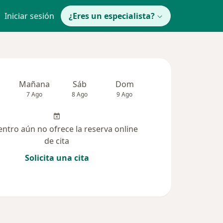
Iniciar sesión
¿Eres un especialista?
Mañana
Sáb
Dom
Lun
Mar
7 Ago
8 Ago
9 Ago
10 Ago
11 Ag
entro aún no ofrece la reserva online
de cita
Solicita una cita
cionadas (48)