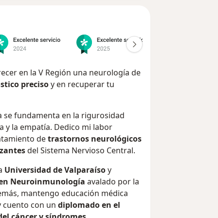
ecer en la V Región una neurología de
stico preciso
y en recuperar tu
a se fundamenta en la rigurosidad
ia y la empatía. Dedico mi labor
ratamiento de
trastornos neurológicos
zantes
del Sistema Nervioso Central.
la
Universidad de Valparaíso
y
 en Neuroinmunología
avalado por la
emás, mantengo educación médica
y cuento con un
diplomado en el
del cáncer y síndromes