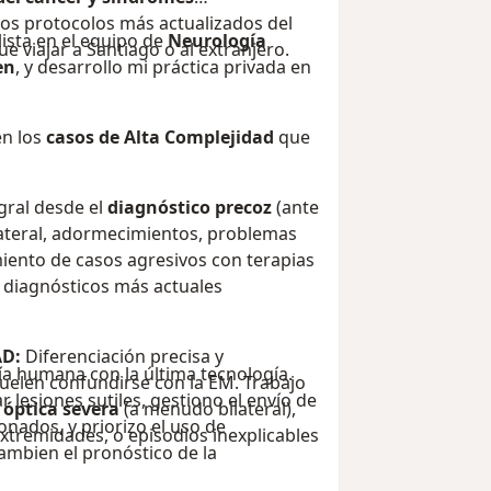
los protocolos más actualizados del
sta en el equipo de
Neurología
 viajar a Santiago o al extranjero.
en
, y desarrollo mi práctica privada en
en los
casos de Alta Complejidad
que
gral desde el
diagnóstico precoz
(ante
ateral, adormecimientos, problemas
amiento de casos agresivos con terapias
os diagnósticos más actuales
AD:
Diferenciación precisa y
a humana con la última tecnología.
uelen confundirse con la EM. Trabajo
lesiones sutiles, gestiono el envío de
 óptica severa
(a menudo bilateral),
onados, y priorizo el uso de
 extremidades, o episodios inexplicables
mbien el pronóstico de la