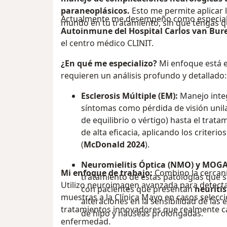
paraneoplásicos.
Esto me permite aplicar 
Actualmente me desempeño como especiali
mundo en tu tratamiento, sin que tengas que
Autoinmune del Hospital Carlos van Bur
el centro médico CLINIT.
¿En qué me especializo?
Mi enfoque está 
requieren un análisis profundo y detallado:
Esclerosis Múltiple (EM):
Manejo inte
síntomas como pérdida de visión unil
de equilibrio o vértigo) hasta el trat
de alta eficacia, aplicando los criteri
(
McDonald 2024
).
Neuromielitis Óptica (NMO) y MOG
Mi enfoque de trabajo:
Combino la cercaní
tratamiento de estas patologías que s
Utilizo neuroimagen avanzada para detectar 
con pacientes que presentan
neuritis
muestras a la Clínica Mayo en casos selecci
alteraciones en la sensibilidad de las
tratamientos innovadores que realmente ca
de hipo y náuseas prolongadas.
enfermedad.