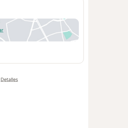
ar
 abre en una nueva pestaña
Detalles