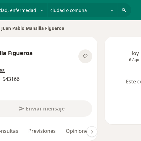
dad, enfermedad o nombre
ciudad o comuna
Juan Pablo Mansilla Figueroa
biar de ciudad
lla Figueroa
Hoy
6 Ago
re las especializaciones
es
1 543166
Este c
s
Enviar mensaje
nsultas
Previsiones
Opiniones (183)
Dudas solu