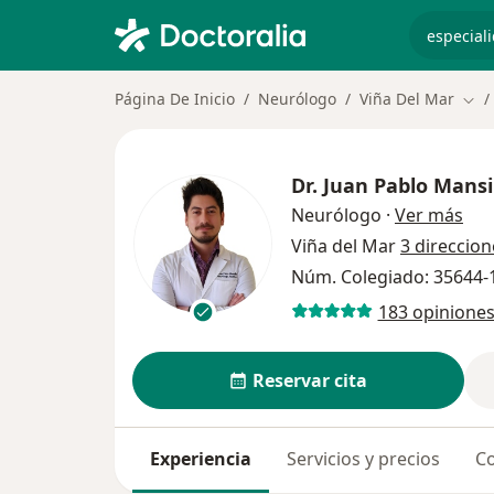
especiali
Página De Inicio
Neurólogo
Viña Del Mar
Cam
Dr.
Juan Pablo Mansi
sob
Neurólogo
·
Ver más
Viña del Mar
3 direccion
Núm. Colegiado: 35644-
183 opinione
Reservar cita
Experiencia
Servicios y precios
Co