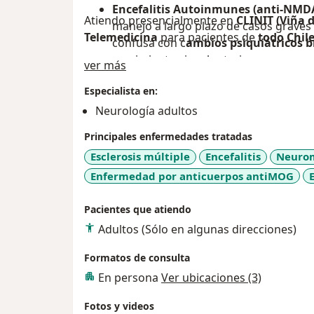
Encefalitis Autoinmunes (anti-NMDA,
Atiendo presencialmente en
CLINIT (Viña 
manejo a largo plazo de casos grave
Telemedicina
para pacientes de
todo Chil
confusa con c
ambios psiquiátricos 
movimientos involuntarios.
Sobre mí
ver más
Síndromes Neurológicos Paraneoplá
Especialista en:
neurológicas complejas (como degener
Neurología adultos
límbica o síndrome de persona rígida
Principales enfermedades tratadas
muchas veces antes de que el cáncer 
Esclerosis múltiple
Encefalitis
Neurom
Enfermedades Autoinmunes Sistémi
Enfermedad por anticuerpos antiMOG
patologías como Vasculitis, Neurolupu
NeuroBehcet.
Pacientes que atiendo
Casos 'Raros' o Idiopáticos:
Segunda 
Adultos (Sólo en algunas direcciones)
pacientes que llevan tiempo sufriend
Formatos de consulta
diagnóstico claro.
En persona
Ver ubicaciones (3)
Fotos y videos