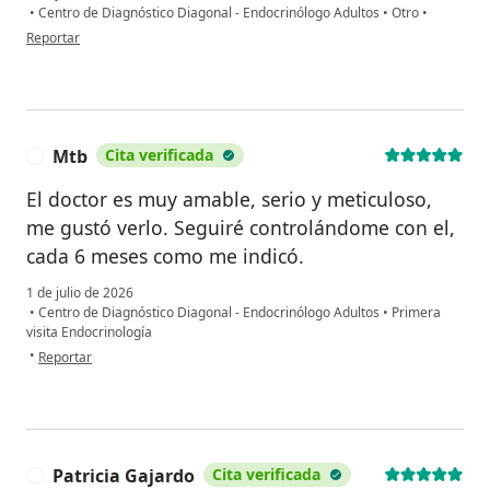
•
Centro de Diagnóstico Diagonal - Endocrinólogo Adultos
•
Otro
•
en opinión del usuario Susan G.F
Reportar
Mtb
Cita verificada
M
El doctor es muy amable, serio y meticuloso,
me gustó verlo. Seguiré controlándome con el,
cada 6 meses como me indicó.
1 de julio de 2026
•
Centro de Diagnóstico Diagonal - Endocrinólogo Adultos
•
Primera
visita Endocrinología
en opinión del usuario Mtb
•
Reportar
Patricia Gajardo
Cita verificada
P