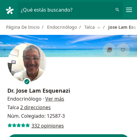
Men
¿Qué estás buscando?
Página De Inicio
Endocrinólogo
Talca
Jose Lam Esq
Cambiar de ciudad
Dr.
Jose Lam Esquenazi
sobre las especializaciones
Endocrinólogo
·
Ver más
Talca
2 direcciones
Núm. Colegiado: 12587-3
332 opiniones