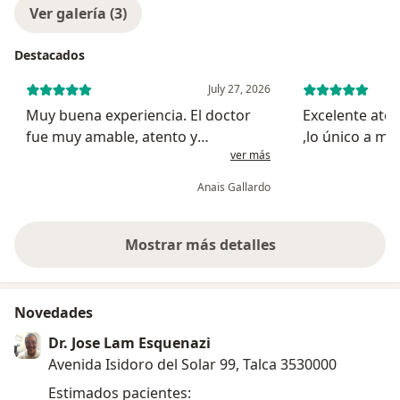
Ver galería (3)
Destacados
July 27, 2026
Muy buena experiencia. El doctor
Excelente aten
fue muy amable, atento y
,lo único a me
ver más
profesional durante toda la
la atención fu
consulta. Me escuchó con mucha
horas nos rec
Anais Gallardo
dedicación, se dio el tiempo de
minutos antes
explicarme todo de forma clara y
las 13:40
respondió cada una...
Mostrar más detalles
sobre la experiencia
Novedades
Dr. Jose Lam Esquenazi
Avenida Isidoro del Solar 99, Talca 3530000
Estimados pacientes: