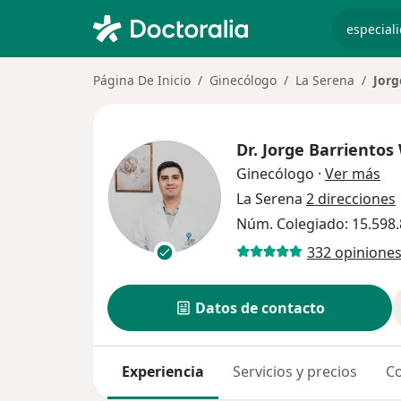
especiali
Página De Inicio
Ginecólogo
La Serena
Jorg
Dr.
Jorge Barrientos
sob
Ginecólogo
·
Ver más
La Serena
2 direcciones
Núm. Colegiado: 15.598.
332 opinione
Datos de contacto
Experiencia
Servicios y precios
Co