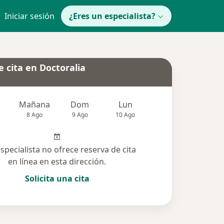
Iniciar sesión
¿Eres un especialista?
 cita en Doctoralia
Mañana
Dom
Lun
Mar
Mié
8 Ago
9 Ago
10 Ago
11 Ago
12 Ag
especialista no ofrece reserva de cita
en línea en esta dirección.
Solicita una cita
cionadas (70)