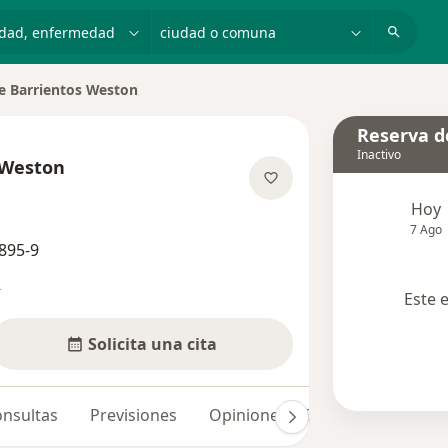
dad, enfermedad o nombre
ciudad o comuna
e Barrientos Weston
Reserva de
Inactivo
 Weston
re las especializaciones
Hoy
7 Ago
895-9
s
Este 
Solicita una cita
nsultas
Previsiones
Opiniones (332)
Dudas solu