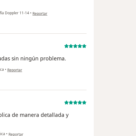
en opinión del usuario Vb
ía Doppler 11-14
•
Reportar
dudas sin ningún problema.
en opinión del usuario Antonia E
ica
•
Reportar
xplica de manera detallada y
en opinión del usuario Rosa
ica
•
Reportar