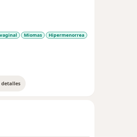
 vaginal
Miomas
Hipermenorrea
detalles
bre la experiencia