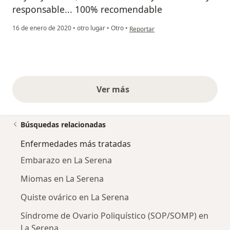
responsable... 100% recomendable
en opinión del usuario Leyla
16 de enero de 2020
•
otro lugar
•
Otro
•
Reportar
Ver más
opiniones anteriores
Búsquedas relacionadas
Enfermedades más tratadas
Embarazo en La Serena
Miomas en La Serena
Quiste ovárico en La Serena
Síndrome de Ovario Poliquístico (SOP/SOMP) en
La Serena