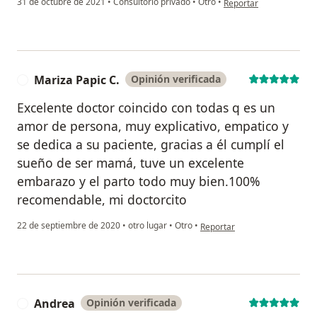
31 de octubre de 2021
•
Consultorio privado
•
Otro
•
Reportar
Mariza Papic C.
Opinión verificada
M
Excelente doctor coincido con todas q es un
amor de persona, muy explicativo, empatico y
se dedica a su paciente, gracias a él cumplí el
sueño de ser mamá, tuve un excelente
embarazo y el parto todo muy bien.100%
recomendable, mi doctorcito
en opinión del usuario Mariza
22 de septiembre de 2020
•
otro lugar
•
Otro
•
Reportar
Andrea
Opinión verificada
A