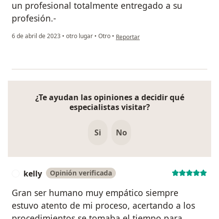
un profesional totalmente entregado a su
profesión.-
en opinión del usuario Silvana Gonzál
6 de abril de 2023
•
otro lugar
•
Otro
•
Reportar
¿Te ayudan las opiniones a decidir qué
especialistas visitar?
Si
No
kelly
Opinión verificada
K
Gran ser humano muy empático siempre
estuvo atento de mi proceso, acertando a los
procedimientos se tomaba el tiempo para