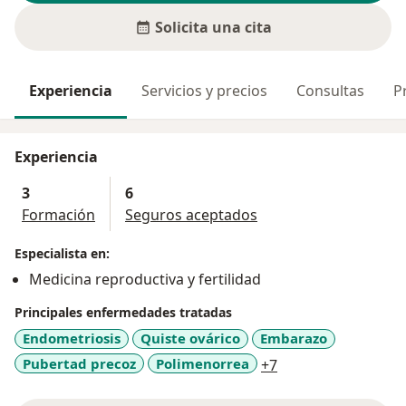
Solicita una cita
Experiencia
Servicios y precios
Consultas
P
Experiencia
3
6
Formación
Seguros aceptados
Especialista en:
Medicina reproductiva y fertilidad
Principales enfermedades tratadas
Endometriosis
Quiste ovárico
Embarazo
a11y_sr_more_dis
Pubertad precoz
Polimenorrea
+7