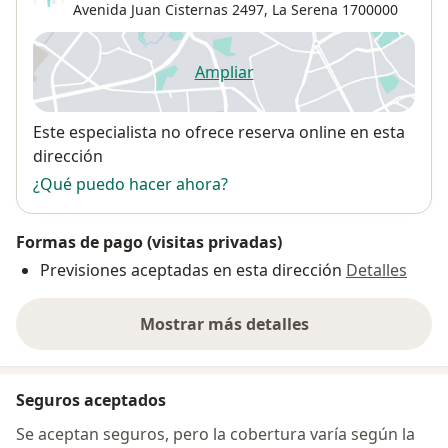
Avenida Juan Cisternas 2497,
La Serena
1700000
Ampliar
se abre en una nueva pestañ
Disponibilidad
Este especialista no ofrece reserva online en esta
dirección
¿Qué puedo hacer ahora?
Formas de pago (visitas privadas)
Previsiones aceptadas en esta dirección
Detalles
Mostrar más detalles
sobre la dirección
Seguros aceptados
Se aceptan seguros, pero la cobertura varía según la