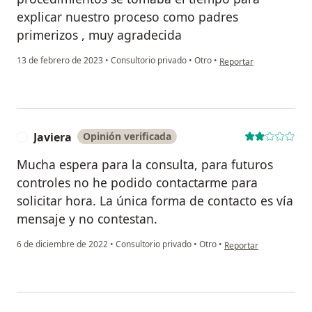
explicar nuestro proceso como padres
primerizos , muy agradecida
en opinión del usuario k
13 de febrero de 2023
•
Consultorio privado
•
Otro
•
Reportar
Javiera
Opinión verificada
J
Mucha espera para la consulta, para futuros
controles no he podido contactarme para
solicitar hora. La única forma de contacto es vía
mensaje y no contestan.
en opinión del usuario 
6 de diciembre de 2022
•
Consultorio privado
•
Otro
•
Reportar