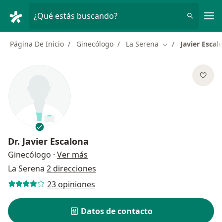
Men
¿Qué estás buscando?
Página De Inicio
Ginecólogo
La Serena
Javier Escal
Cambiar de ciuda
Dr.
Javier Escalona
sobre las especializaciones
Ginecólogo
·
Ver más
La Serena
2 direcciones
23 opiniones
Datos de contacto