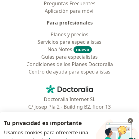
Preguntas Frecuentes
Aplicación para móvil
Para profesionales
Planes y precios
Servicios para especialistas
Noa Notes
nuevo
Guías para especialistas
Condiciones de los Planes Doctoralia
Centro de ayuda para especialistas
Contacto
Doctoralia - Página de inicio
Doctoralia Internet SL
C/ Josep Pla 2 - Building B2, floor 13
08019 Barcelona, Spain
Tu privacidad es importante
Facebook
se abre en una nueva pest
Usamos cookies para ofrecerte una