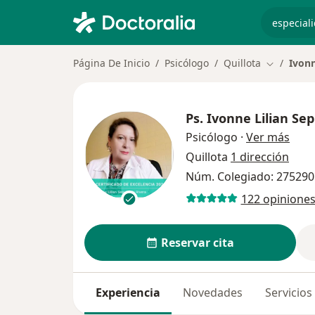
especiali
Página De Inicio
Psicólogo
Quillota
Ivonn
Cambiar d
Ps.
Ivonne Lilian Se
sobr
Psicólogo
·
Ver más
Quillota
1 dirección
Núm. Colegiado: 275290
122 opinione
Reservar cita
Experiencia
Novedades
Servicios