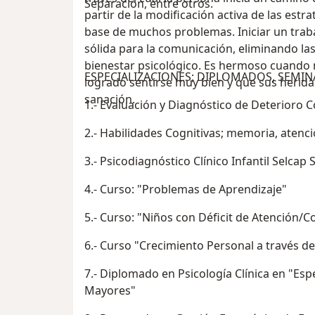
Separación, entre otros.
partir de la modificación activa de las est
base de muchos problemas. Iniciar un tra
sólida para la comunicación, eliminando las
bienestar psicológico. Es hermoso cuando
ESPECIALIZACIONES; DIPLOMADOS, SEMIN
logrado sentirse muy bien y que sus herid
sanación.
1.- Evaluación y Diagnóstico de Deterioro C
2.- Habilidades Cognitivas; memoria, aten
3.- Psicodiagnóstico Clínico Infantil Selcap
4.- Curso: "Problemas de Aprendizaje"
5.- Curso: "Niños con Déficit de Atención
6.- Curso "Crecimiento Personal a través d
7.- Diplomado en Psicología Clínica en "Esp
Mayores"