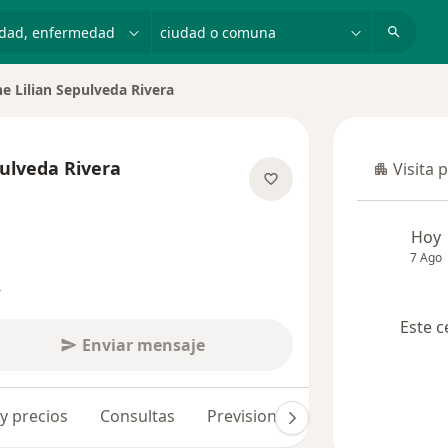
dad, enfermedad o nombre
ciudad o comuna
e Lilian Sepulveda Rivera
e ciudad
pulveda Rivera
Visita 
Visita p
e las especializaciones
Hoy
7 Ago
s
Este c
Enviar mensaje
 y precios
Consultas
Previsiones
Opiniones (122)