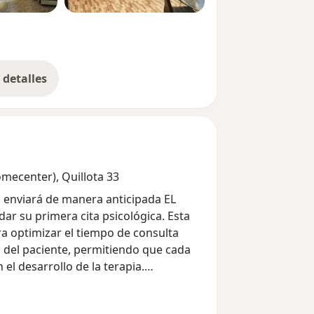
detalles
bre la experiencia
omecenter), Quillota 33
s enviará de manera anticipada EL
su primera cita psicológica. Esta
a optimizar el tiempo de consulta
 del paciente, permitiendo que cada
el desarrollo de la terapia.
aves de la aplicación doctoralia.cl
rsonal, así pueda agendar nueva cita,