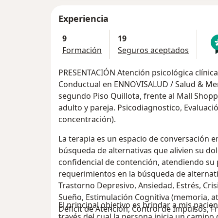
Experiencia
9
19
Formación
Seguros aceptados
PRESENTACIÓN Atención psicológica clínica 
Conductual en ENNOVISALUD / Salud & Ment
segundo Piso Quillota, frente al Mall Shopp
adulto y pareja. Psicodiagnostico, Evaluaci
concentración).
La terapia es un espacio de conversación ent
búsqueda de alternativas que alivien su dol
confidencial de contención, atendiendo su 
requerimientos en la búsqueda de alternativ
Trastorno Depresivo, Ansiedad, Estrés, Cris
Sueño, Estimulación Cognitiva (memoria, at
El principal objetivo es brindar a mis pacie
Déficit de Atención, Control de Impulsos, Fr
través del cual la persona inicia un camino