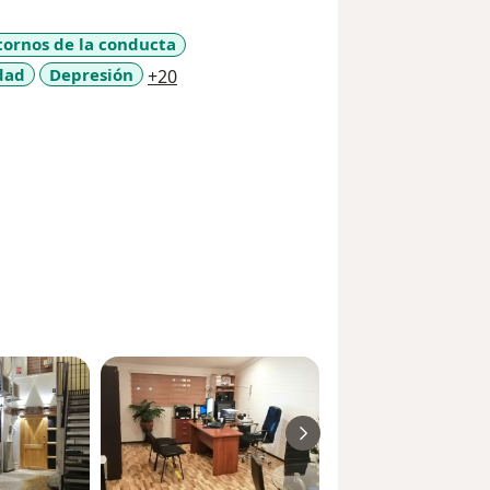
tornos de la conducta
a11y_sr_more_diseases
dad
Depresión
+20