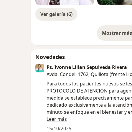
Ver galería (6)
Mostrar más 
so
Novedades
Ps. Ivonne Lilian Sepulveda Rivera
Avda. Condell 1762, Quillota (frente H
Para todos los pacientes nuevos se le
PROTOCOLO DE ATENCIÓN para agendar 
medida se establece precisamente par
dedicado exclusivamente a la atención
minuto se enfoque en el bienestar y en 
Se ha generado una plataforma que a tr
Leer más
el paciente la instale en su celular pe
15/10/2025