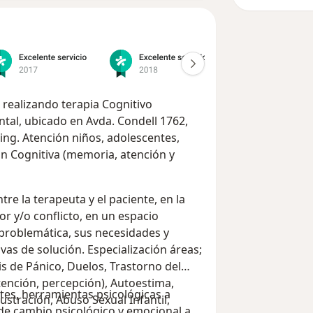
realizando terapia Cognitivo
al, ubicado en Avda. Condell 1762,
ing. Atención niños, adolescentes,
ón Cognitiva (memoria, atención y
re la terapeuta y el paciente, en la
or y/o conflicto, en un espacio
problemática, sus necesidades y
as de solución. Especialización áreas;
is de Pánico, Duelos, Trastorno del
ención, percepción), Autoestima,
ntes, herramientas psicológicas a
ustración, Abuso Sexual Infantil,
 de cambio psicológico y emocional a