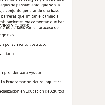
rategias de pensamiento, que son la
bajo conjunto generando una base
 barreras que limitan el camino al
 mis pacientes me comentan que han
ARIOS Y CURSOS
as emocionales van en proceso de
ognitivo
ción pensamiento abstracto
 Santiago
/Comprender para Ayudar"
e La Programación Neurolinguística"
ecialización en Educación de Adultos