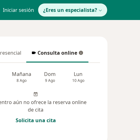
Iniciar sesión
¿Eres un especialista?
presencial
Consulta online
resencial
Consulta online
Mañana
Dom
Lun
Mar
Mié
8 Ago
9 Ago
10 Ago
11 Ago
12 Ag
entro aún no ofrece la reserva online
de cita
Solicita una cita
Dudas solucionadas (47)