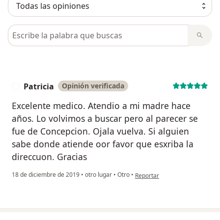
Busca en opiniones
Patricia
Opinión verificada
P
Excelente medico. Atendio a mi madre hace
años. Lo volvimos a buscar pero al parecer se
fue de Concepcion. Ojala vuelva. Si alguien
sabe donde atiende oor favor que esxriba la
direccuon. Gracias
en opinión del usuario Patricia
18 de diciembre de 2019
•
otro lugar
•
Otro
•
Reportar