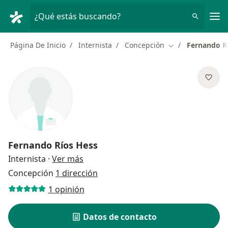
Men
¿Qué estás buscando?
Página De Inicio
Internista
Concepción
Fernando R
Cambiar de ciud
Fernando Ríos Hess
sobre las especializaciones
Internista
·
Ver más
Concepción
1 dirección
1 opinión
Datos de contacto