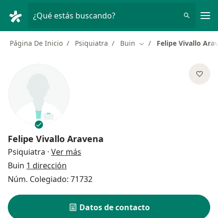
Men
¿Qué estás buscando?
Página De Inicio
Psiquiatra
Buin
Felipe Vivallo Ara
Cambiar de ciudad
Felipe Vivallo Aravena
sobre las especializaciones
Psiquiatra
·
Ver más
Buin
1 dirección
Núm. Colegiado: 71732
Datos de contacto