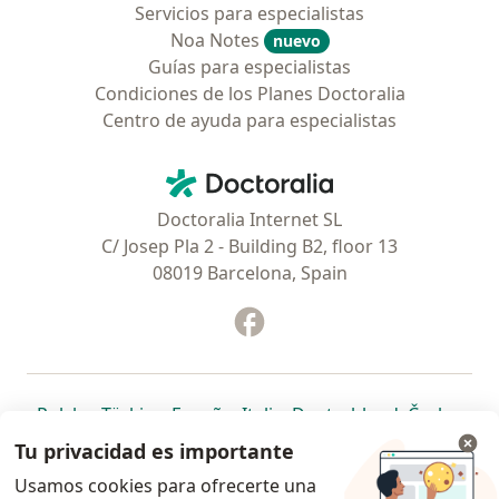
Servicios para especialistas
Noa Notes
nuevo
Guías para especialistas
Condiciones de los Planes Doctoralia
Centro de ayuda para especialistas
Contacto
Doctoralia - Página de inicio
Doctoralia Internet SL
C/ Josep Pla 2 - Building B2, floor 13
08019 Barcelona, Spain
Facebook
se abre en una nueva pest
se abre en una nueva pestaña
se abre en una nueva pestaña
se abre en una nueva pestaña
se abre en una nueva pes
se abre en 
se a
Polska
,
Türkiye
,
España
,
Italia
,
Deutschland
,
Česko
,
se abre en una nueva pestaña
se abre en una nueva pestaña
se abre en una nueva pestaña
se abre en una nueva p
se abre en 
se abr
Portugal
,
México
,
Chile
,
Brasil
,
Argentina
,
Perú
,
Tu privacidad es importante
se abre en una nueva pe
Colombia
Usamos cookies para ofrecerte una