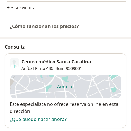
+ 3 servicios
¿Cómo funcionan los precios?
Consulta
Centro médico Santa Catalina
Aníbal Pinto 436,
Buin
9509001
Ampliar
se abre en una nueva pestañ
Disponibilidad
Este especialista no ofrece reserva online en esta
dirección
¿Qué puedo hacer ahora?