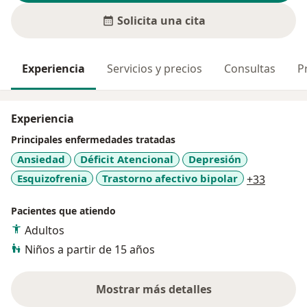
Solicita una cita
Experiencia
Servicios y precios
Consultas
P
Experiencia
Principales enfermedades tratadas
Ansiedad
Déficit Atencional
Depresión
a11y_sr
Esquizofrenia
Trastorno afectivo bipolar
+33
Pacientes que atiendo
Adultos
Niños a partir de 15 años
Mostrar más detalles
sobre la experiencia