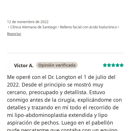
12 de noviembre de 2022
•
Clínica Alemana de Santiago
•
Relleno facial con ácido hialurónico
•
en opinión del usuario Carla
Reportar
Víctor A.
Opinión verificada
V
Me operé con el Dr. Longton el 1 de julio del
2022. Desde el principio se mostró muy
cercano, preocupado y detallista. Estuvo
conmigo antes de la cirugía, explicándome con
detalles y trazando en mí todo el recorrido de
mi lipo-abdominoplastia extendida y lipo
aspiración de pechos. Luego en el pabellón
pude percatarme que contaba con un equipo