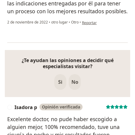
las indicaciones entregadas por él para tener
un proceso con los mejores resultados posibles.
en opinión del usuario Víctor A.
2 de noviembre de 2022
•
otro lugar
•
Otro
•
Reportar
¿Te ayudan las opiniones a decidir qué
especialistas visitar?
Si
No
Isadora p
Opinión verificada
I
Excelente doctor, no pude haber escogido a
alguien mejor, 100% recomendado, tuve una
cirugía de pecho y mis resultados fueron