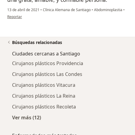
13 de abril de 2021
•
Clínica Alemana de Santiago
•
Abdominoplastia
•
en opinión del usuario Jaky Saquel
Reportar
Búsquedas relacionadas
Ciudades cercanas a Santiago
Cirujanos plásticos Providencia
Cirujanos plásticos Las Condes
Cirujanos plásticos Vitacura
Cirujanos plásticos La Reina
Cirujanos plásticos Recoleta
Ver más (12)
Más en esta categoría: Ciudades cercanas a 