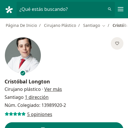
Men
¿Qué estás buscando?
Página De Inicio
Cirujano Plástico
Santiago
Cristób
Cambiar de c
Cristóbal Longton
sobre las especializaciones
Cirujano plástico
·
Ver más
Santiago
1 dirección
Núm. Colegiado: 13989920-2
5 opiniones