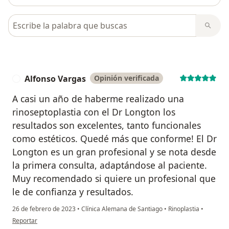
Busca en opiniones
Alfonso Vargas
Opinión verificada
A
A casi un año de haberme realizado una
rinoseptoplastia con el Dr Longton los
resultados son excelentes, tanto funcionales
como estéticos. Quedé más que conforme! El Dr
Longton es un gran profesional y se nota desde
la primera consulta, adaptándose al paciente.
Muy recomendado si quiere un profesional que
le de confianza y resultados.
26 de febrero de 2023
•
Clínica Alemana de Santiago
•
Rinoplastia
•
en opinión del usuario Alfonso Vargas
Reportar