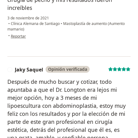
increíbles
3 de noviembre de 2021
•
Clínica Alemana de Santiago
•
Mastoplastía de aumento (Aumento
mamario)
en opinión del usuario Isadora p
•
Reportar
Jaky Saquel
Opinión verificada
J
Después de mucho buscar y cotizar, todo
apuntaba a que el Dr. Longton era lejos mi
mejor opción, hoy a 3 meses de mi
lipoescultura con abdominoplastia, estoy muy
feliz con los resultados y por la elección de mi
parte de este gran profesional en cirugía
estética, detrás del profesional que él es, es
una grata, amable, y confiable persona.