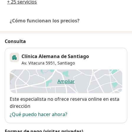
+ 25 servicios
¿Cómo funcionan los precios?
Consulta
Clínica Alemana de Santiago
Av. Vitacura 5951,
Santiago
Ampliar
se abre en una nueva pestañ
Disponibilidad
Este especialista no ofrece reserva online en esta
dirección
¿Qué puedo hacer ahora?
Formas de pago (visitas privadas)