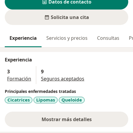
Datos de contacto
Solicita una cita
Experiencia
Servicios y precios
Consultas
P
Experiencia
3
9
Formación
Seguros aceptados
Principales enfermedades tratadas
Cicatrices
Lipomas
Queloide
Mostrar más detalles
sobre la experiencia