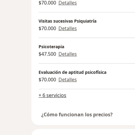
$70.000
Detalles
siguiente año. Asimismo, este se dará
terminado de forma automática si el/l
alumno/a abandona, congela sus estu
Visitas sucesivas Psiquiatría
pierde la calidad de estudiante regular
$70.000
Detalles
Psicoterapia
$47.500
Detalles
Evaluación de aptitud psicofísica
$70.000
Detalles
+ 6 servicios
¿Cómo funcionan los precios?