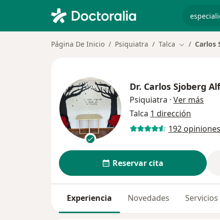
especiali
Página De Inicio
Psiquiatra
Talca
Carlos 
Cambiar de 
Dr.
Carlos Sjoberg Al
sobr
Psiquiatra
·
Ver más
Talca
1 dirección
192 opinione
Reservar cita
Experiencia
Novedades
Servicios