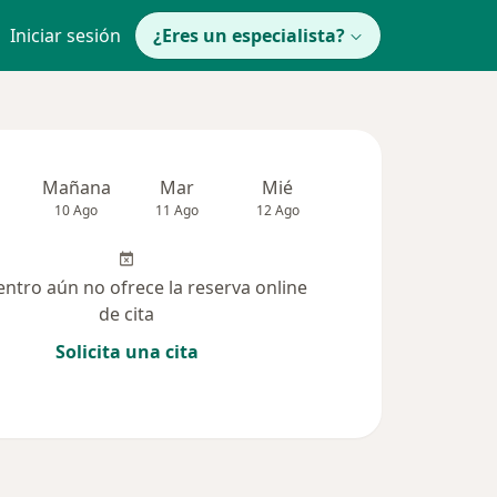
Iniciar sesión
¿Eres un especialista?
Mañana
Mar
Mié
Jue
Vie
10 Ago
11 Ago
12 Ago
13 Ago
14 Ag
entro aún no ofrece la reserva online
de cita
Solicita una cita
Dudas solucionadas (31)