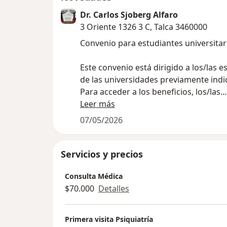
Dr. Carlos Sjoberg Alfaro
3 Oriente 1326 3 C, Talca 3460000
Convenio para estudiantes universitar
Este convenio está dirigido a los/las e
de las universidades previamente indi
Para acceder a los beneficios, los/las
alumnos/as deberán presentar un d
Leer más
emitido por su institución que acredit
07/05/2026
condición de estudiante regular (certi
alumno regular).
Servicios y precios
El valor de cada atención será de $47.5
Consulta Médica
deberá ser cancelado por el/la estudia
$70.000
Detalles
mismo día de la consulta.
El convenio tendrá vigencia sólo duran
Primera visita Psiquiatría
presente año, debiendo ser renovado 