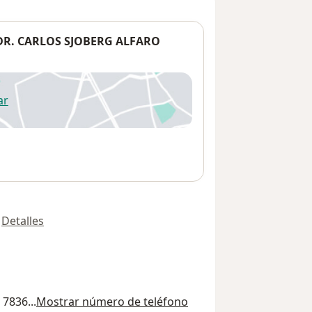
DR. CARLOS SJOBERG ALFARO
ar
 abre en una nueva pestaña
Detalles
 7836...
Mostrar número de teléfono