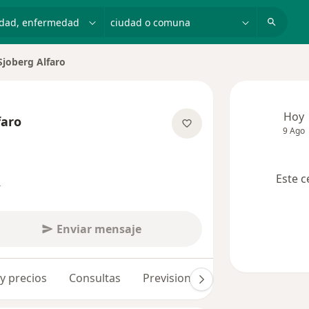
dad, enfermedad o nombre
ciudad o comuna
Sjoberg Alfaro
ciudad
Hoy
faro
9 Ago
e las especializaciones
Este c
s
Enviar mensaje
 y precios
Consultas
Previsiones
Opiniones (192)