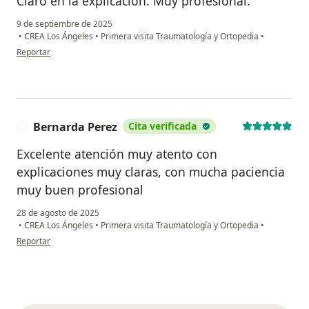
Claro en la explicación. Muy profesional.
9 de septiembre de 2025
•
CREA Los Ángeles
•
Primera visita Traumatología y Ortopedia
•
en opinión del usuario K.A.L.A
Reportar
Bernarda Perez
Cita verificada
B
Excelente atención muy atento con
explicaciones muy claras, con mucha paciencia
muy buen profesional
28 de agosto de 2025
•
CREA Los Ángeles
•
Primera visita Traumatología y Ortopedia
•
en opinión del usuario Bernarda Perez
Reportar