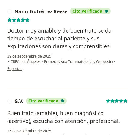
Nanci Gutiérrez Reese
Cita verificada
N
Doctor muy amable y de buen trato se da
tiempo de escuchar al paciente y sus
explicaciones son claras y comprensibles.
29 de septiembre de 2025
•
CREA Los Ángeles
•
Primera visita Traumatología y Ortopedia
•
en opinión del usuario Nanci Gutiérrez Reese
Reportar
G.V.
Cita verificada
G
Buen trato (amable), buen diagnóstico
(acertivo), escucha con atención, profesional.
15 de septiembre de 2025