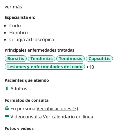
Sobre mí
ver más
Especialista en:
Codo
Hombro
Cirugía artroscópica
Principales enfermedades tratadas
Bursitis
Tendinitis
Tendinosis
Capsulitis
a11y_sr_more_d
Lesiones y enfermedades del codo
+10
Pacientes que atiendo
Adultos
Formatos de consulta
En persona
Ver ubicaciones (3)
Videoconsulta
Ver calendario en línea
Fotos y videos