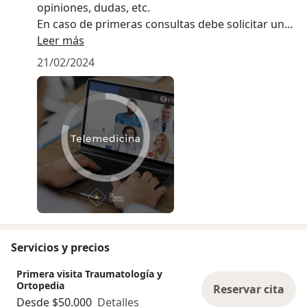
opiniones, dudas, etc.
En caso de primeras consultas debe solicitar una
evaluación presencial que permita un correcto
Leer más
examen físico.
21/02/2024
Servicios y precios
Primera visita Traumatología y
Ortopedia
Reservar cita
Desde $50.000
Detalles