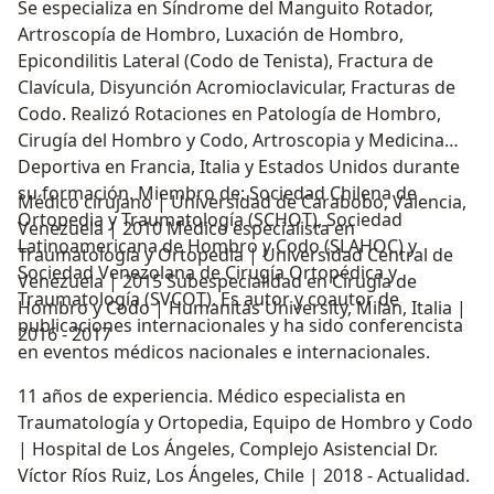
Se especializa en Síndrome del Manguito Rotador,
Artroscopía de Hombro, Luxación de Hombro,
Epicondilitis Lateral (Codo de Tenista), Fractura de
Clavícula, Disyunción Acromioclavicular, Fracturas de
Codo. Realizó Rotaciones en Patología de Hombro,
Cirugía del Hombro y Codo, Artroscopia y Medicina
Deportiva en Francia, Italia y Estados Unidos durante
su formación.​ Miembro de: Sociedad Chilena de
Médico cirujano | Universidad de Carabobo, Valencia,
Ortopedia y Traumatología (SCHOT), Sociedad
Venezuela | 2010 Médico especialista en
Latinoamericana de Hombro y Codo (SLAHOC) y
Traumatología y Ortopedia | Universidad Central de
Sociedad Venezolana de Cirugía Ortopédica y
Venezuela | 2015 Subespecialidad en Cirugía de
Traumatología (SVCOT). ​Es autor y coautor de
Hombro y Codo | Humanitas University, Milan, Italia |
publicaciones internacionales y ha sido conferencista
2016 - 2017
en eventos médicos nacionales e internacionales.
11 años de experiencia. Médico especialista en
Traumatología y Ortopedia, Equipo de Hombro y Codo
| Hospital de Los Ángeles, Complejo Asistencial Dr.
Víctor Ríos Ruiz, Los Ángeles, Chile | 2018 - Actualidad.