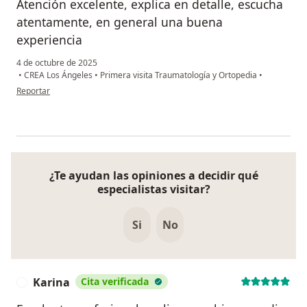
Atención excelente, explica en detalle, escucha
atentamente, en general una buena
experiencia
4 de octubre de 2025
•
CREA Los Ángeles
•
Primera visita Traumatología y Ortopedia
•
en opinión del usuario MO
Reportar
¿Te ayudan las opiniones a decidir qué
especialistas visitar?
Si
No
Karina
Cita verificada
K