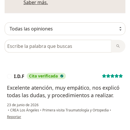
Más información sobre opiniones
Saber más.
Busca en opiniones
I.D.F
Cita verificada
I
Excelente atención, muy empático, nos explicó
todas las dudas, y procedimientos a realizar.
23 de junio de 2026
•
CREA Los Ángeles
•
Primera visita Traumatología y Ortopedia
•
en opinión del usuario I.D.F
Reportar