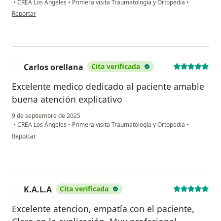
•
CREA Los Ángeles
•
Primera visita Traumatología y Ortopedia
•
en opinión del usuario G.V.
Reportar
Carlos orellana
Cita verificada
C
Excelente medico dedicado al paciente amable
buena atención explicativo
9 de septiembre de 2025
•
CREA Los Ángeles
•
Primera visita Traumatología y Ortopedia
•
en opinión del usuario Carlos orellana
Reportar
K.A.L.A
Cita verificada
K
Excelente atencion, empatía con el paciente,