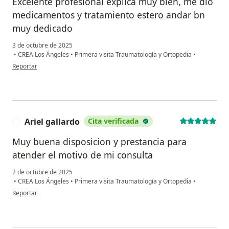
Excelente profesional explica muy bien, me dio
medicamentos y tratamiento estero andar bn
muy dedicado
3 de octubre de 2025
•
CREA Los Ángeles
•
Primera visita Traumatología y Ortopedia
•
en opinión del usuario Karina
Reportar
Ariel gallardo
Cita verificada
A
Muy buena disposicion y prestancia para
atender el motivo de mi consulta
2 de octubre de 2025
•
CREA Los Ángeles
•
Primera visita Traumatología y Ortopedia
•
en opinión del usuario Ariel gallardo
Reportar