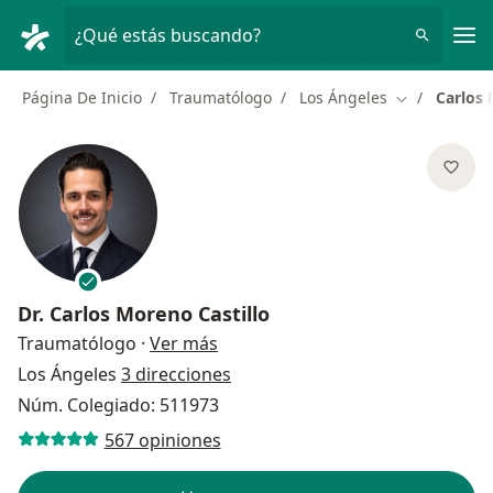
Men
¿Qué estás buscando?
Página De Inicio
Traumatólogo
Los Ángeles
Carlos 
Cambiar de 
Dr.
Carlos Moreno Castillo
sobre las especializaciones
Traumatólogo
·
Ver más
Los Ángeles
3 direcciones
Núm. Colegiado: 511973
567 opiniones