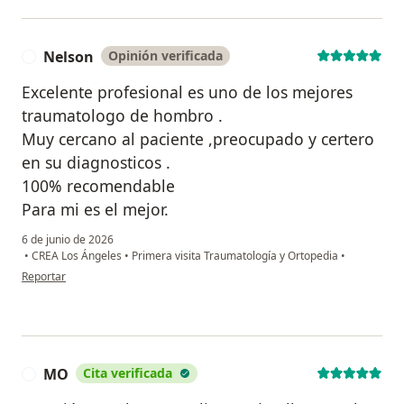
Nelson
Opinión verificada
N
Excelente profesional es uno de los mejores
traumatologo de hombro .
Muy cercano al paciente ,preocupado y certero
en su diagnosticos .
100% recomendable
Para mi es el mejor.
6 de junio de 2026
•
CREA Los Ángeles
•
Primera visita Traumatología y Ortopedia
•
en opinión del usuario Nelson
Reportar
MO
Cita verificada
M