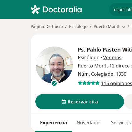
especiali
Página De Inicio
Psicólogo
Puerto Montt
Camb
Ps.
Pablo Pasten Wit
sobr
Psicólogo
·
Ver más
Puerto Montt
12 direcc
Núm. Colegiado: 1930
115 opinione
Reservar cita
Experiencia
Novedades
Servicios