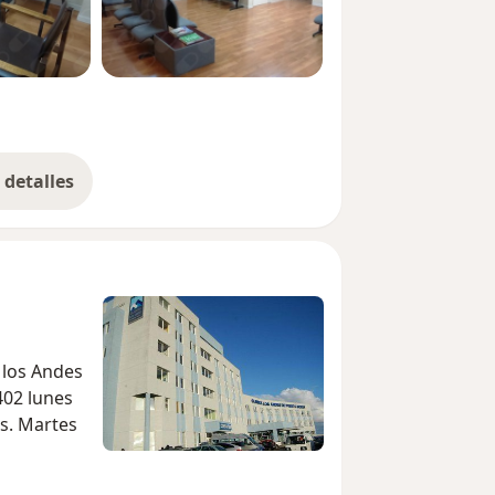
detalles
bre la experiencia
 los Andes
402 lunes
rs. Martes