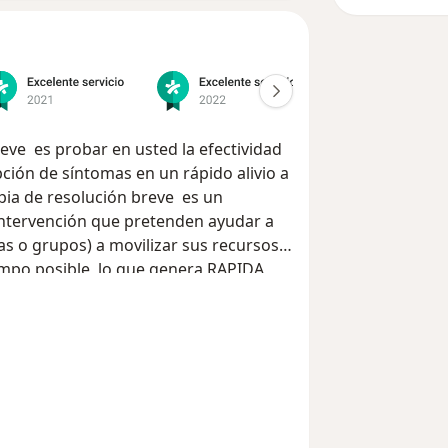
eve es probar en usted la efectividad
pción de síntomas en un rápido alivio a
pia de resolución breve es un
intervención que pretenden ayudar a
ias o grupos) a movilizar sus recursos
empo posible, lo que genera RAPIDA
onductas disrruptivas, déficit de pautas
ion depresiva, trastornos
ulto
(adicciones, depresión, trastornos
 matrimoniales, separaciones e
ada en soluciones es posible intervenir
MO DE 7 SESIONES PARA
SÍNTOMASTenga