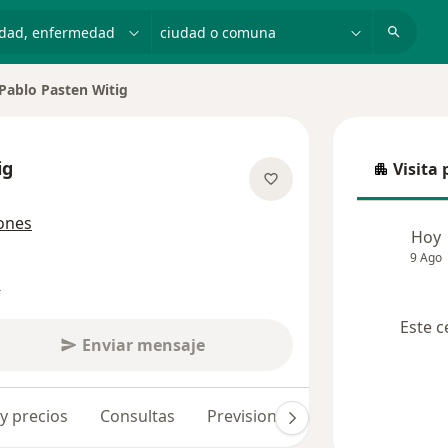
dad, enfermedad o nombre
ciudad o comuna
Pablo Pasten Witig
iar de ciudad
ig
Visita 
Visita p
e las especializaciones
iones
Hoy
9 Ago
s
Este c
Enviar mensaje
 y precios
Consultas
Previsiones
Opiniones (115)