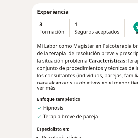
Experiencia
3
1
Formación
Seguros aceptados
Mi Labor como Magister en Psicoterapia br
de la terapia de resolución breve y prescri
la situación problema
Características:
Tera
conjunto de procedimientos y técnicas de 
los consultantes (individuos, parejas, famil
para alcanzar sus objetivos en el menor ti
Sobre mí
ver más
RESOLUCION DE CONFLICTOS
:
infanto
(c
conductuales, reglas)
adolescente
( sensac
Enfoque terapéutico
conductuales familiares y académicos)
, ad
Hipnosis
del animo)
pareja
(crisis de convivencia y
Terapia breve de pareja
infidelidades) Gracias a esta terapia centr
desde la primera sesión teniendo
UN MÁXI
Especialista en:
NORMALIZAR SU ESTADO EMOCIONAL Y 
Psicología clínica