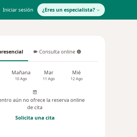
Iniciar sesión
¿Eres un especialista?
presencial
Consulta online
resencial
Consulta online
Mañana
Mar
Mié
Jue
Vie
10 Ago
11 Ago
12 Ago
13 Ago
14 Ag
entro aún no ofrece la reserva online
de cita
Solicita una cita
Dudas solucionadas (31)