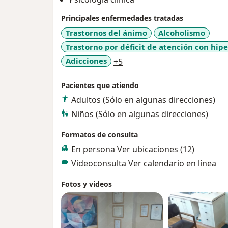
en consideración:NUNCA ES TARDE PARA
SU PAREJA Y FAMILIA, RECUERDE EL SUF
Principales enfermedades tratadas
PROBLEMA, EL REAL SUFRIMIENTO ES 
Trastornos del ánimo
Alcoholismo
Trastorno por déficit de atención con hip
a11y_sr_more_diseases
Adicciones
+5
Pacientes que atiendo
Adultos (Sólo en algunas direcciones)
Niños (Sólo en algunas direcciones)
Formatos de consulta
En persona
Ver ubicaciones (12)
Videoconsulta
Ver calendario en línea
Fotos y videos