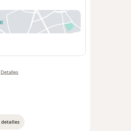
ar
 abre en una nueva pestaña
Detalles
detalles
bre la dirección