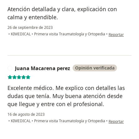
Atención detallada y clara, explicación con
calma y entendible.
26 de septiembre de 2023
en opinión del u
•
KIMEDICAL
•
Primera visita Traumatología y Ortopedia
•
Reportar
Juana Macarena perez
Opinión verificada
J
Excelente médico. Me explico con detalles las
dudas que tenía. Muy buena atención desde
que llegue y entre con el profesional.
16 de agosto de 2023
en opinión del u
•
KIMEDICAL
•
Primera visita Traumatología y Ortopedia
•
Reportar