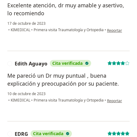
Excelente atención, dr muy amable y asertivo,
lo recomiendo
17 de octubre de 2023
en opinión del u
•
KIMEDICAL
•
Primera visita Traumatología y Ortopedia
•
Reportar
Edith Aguayo
Cita verificada
E
Me pareció un Dr muy puntual , buena
explicación y preocupación por su paciente.
10 de octubre de 2023
en opinión del us
•
KIMEDICAL
•
Primera visita Traumatología y Ortopedia
•
Reportar
EDRG
Cita verificada
E