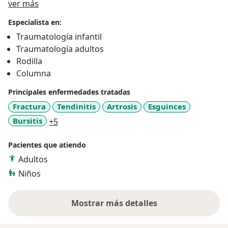
Sobre mí
ver más
Especialista en:
Traumatología infantil
Traumatología adultos
Rodilla
Columna
Principales enfermedades tratadas
Fractura
Tendinitis
Artrosis
Esguinces
a11y_sr_more_diseases
Bursitis
+5
Pacientes que atiendo
Adultos
Niños
Mostrar más detalles
sobre la experiencia