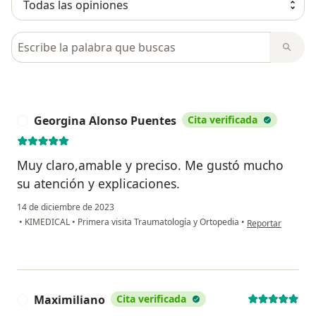
Busca en opiniones
Georgina Alonso Puentes
Cita verificada
G
Muy claro,amable y preciso. Me gustó mucho
su atención y explicaciones.
14 de diciembre de 2023
en opinión del us
•
KIMEDICAL
•
Primera visita Traumatología y Ortopedia
•
Reportar
Maximiliano
Cita verificada
M