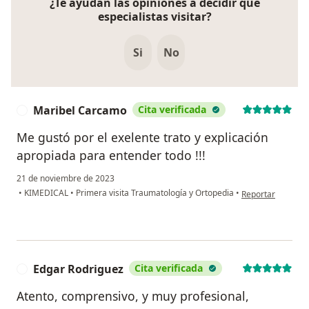
¿Te ayudan las opiniones a decidir qué
especialistas visitar?
Si
No
Maribel Carcamo
Cita verificada
M
Me gustó por el exelente trato y explicación
apropiada para entender todo !!!
21 de noviembre de 2023
en opinión del u
•
KIMEDICAL
•
Primera visita Traumatología y Ortopedia
•
Reportar
Edgar Rodriguez
Cita verificada
E
Atento, comprensivo, y muy profesional,