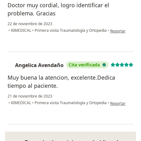
Doctor muy cordial, logro identificar el
problema. Gracias
22 de noviembre de 2023
en opinión del us
•
KIMEDICAL
•
Primera visita Traumatología y Ortopedia
•
Reportar
Angelica Avendaño
Cita verificada
A
Muy buena la atencion, excelente.Dedica
tiempo al paciente.
21 de noviembre de 2023
en opinión del u
•
KIMEDICAL
•
Primera visita Traumatología y Ortopedia
•
Reportar