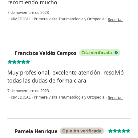
recomiendo mucho
7 de noviembre de 2023
en opinión del us
•
KIMEDICAL
•
Primera visita Traumatología y Ortopedia
•
Reportar
Francisca Valdés Campos
Cita verificada
F
Muy profesional, excelente atención, resolvió
todas las dudas de forma clara
7 de noviembre de 2023
en opinión del u
•
KIMEDICAL
•
Primera visita Traumatología y Ortopedia
•
Reportar
Pamela Henrique
Opinión verificada
P