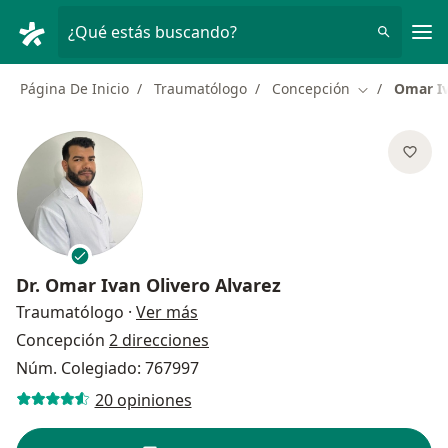
Men
¿Qué estás buscando?
Página De Inicio
Traumatólogo
Concepción
Omar Iv
Cambiar de c
Dr.
Omar Ivan Olivero Alvarez
sobre las especializaciones
Traumatólogo
·
Ver más
Concepción
2 direcciones
Núm. Colegiado: 767997
20 opiniones