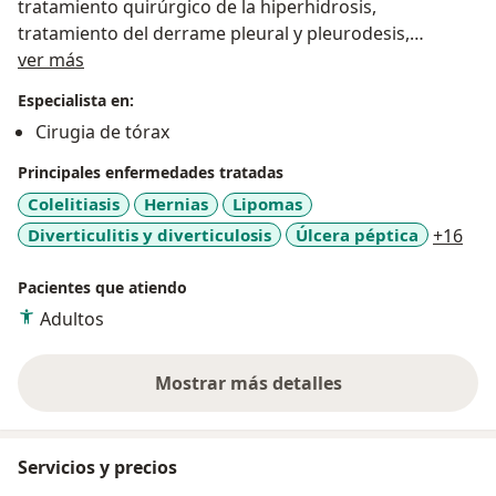
tratamiento quirúrgico de la hiperhidrosis,
tratamiento del derrame pleural y pleurodesis,
Sobre mí
tratamiento de fracturas costales y múltiples costillas,
ver más
fracturas de esternón, deformidades de la pared
Especialista en:
torácica, tratamiento de tumores de mediastino,
Cirugia de tórax
patología de la pared torácica y abdominal.
Principales enfermedades tratadas
Colelitiasis
Hernias
Lipomas
a11
Diverticulitis y diverticulosis
Úlcera péptica
+16
Pacientes que atiendo
Adultos
Mostrar más detalles
sobre la experiencia
Servicios y precios