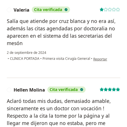
Valeria
Cita verificada
V
Salía que atiende por cruz blanca y no era así,
además las citas agendadas por doctoralia no
aparecen en el sistema dd las secretarias del
mesón
2 de septiembre de 2024
en opinión del usuari
•
CLINICA PORTADA
•
Primera visita Cirugía General
•
Reportar
Hellen Molina
Cita verificada
H
Aclaró todas mis dudas, demasiado amable,
sinceramente es un doctor con vocación !
Respecto a la cita la tome por la página y al
llegar me dijeron que no estaba, pero me