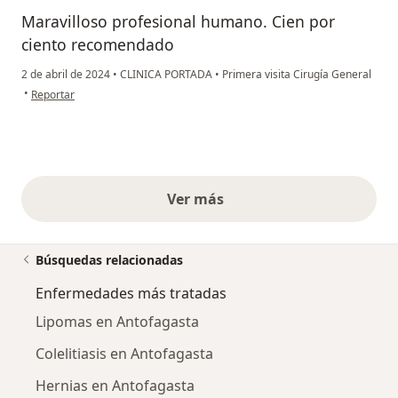
Maravilloso profesional humano. Cien por
ciento recomendado
2 de abril de 2024
•
CLINICA PORTADA
•
Primera visita Cirugía General
en opinión del usuario Pa
•
Reportar
Ver más
opiniones anteriores
Búsquedas relacionadas
Enfermedades más tratadas
Lipomas en Antofagasta
Colelitiasis en Antofagasta
Hernias en Antofagasta