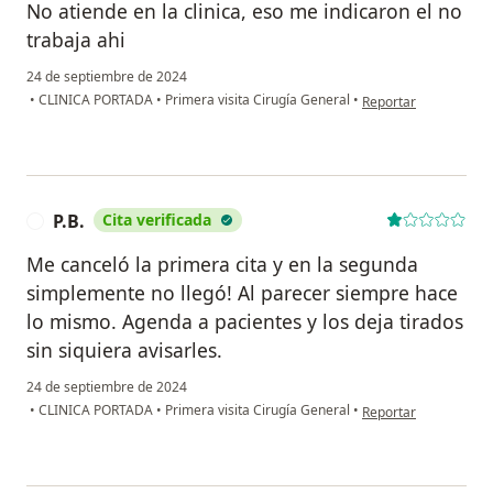
No atiende en la clinica, eso me indicaron el no
trabaja ahi
24 de septiembre de 2024
en opinión del usuari
•
CLINICA PORTADA
•
Primera visita Cirugía General
•
Reportar
P.B.
Cita verificada
P
Me canceló la primera cita y en la segunda
simplemente no llegó! Al parecer siempre hace
lo mismo. Agenda a pacientes y los deja tirados
sin siquiera avisarles.
24 de septiembre de 2024
en opinión del usuario
•
CLINICA PORTADA
•
Primera visita Cirugía General
•
Reportar