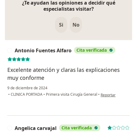
¿Te ayudan las opiniones a decidir qué
especialistas visitar?
Si
No
Antonio Fuentes Alfaro
Cita verificada
A
Excelente atención y claras las explicaciones
muy conforme
9 de diciembre de 2024
en opinión del usuari
•
CLINICA PORTADA
•
Primera visita Cirugía General
•
Reportar
Angelica carvajal
Cita verificada
A