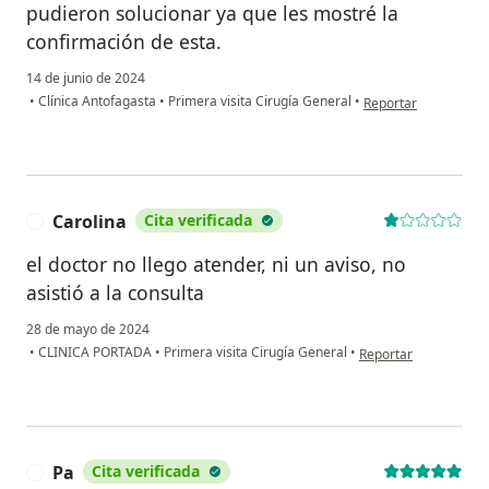
pudieron solucionar ya que les mostré la
confirmación de esta.
14 de junio de 2024
en opinión del usuar
•
Clínica Antofagasta
•
Primera visita Cirugía General
•
Reportar
Carolina
Cita verificada
C
el doctor no llego atender, ni un aviso, no
asistió a la consulta
28 de mayo de 2024
en opinión del usuari
•
CLINICA PORTADA
•
Primera visita Cirugía General
•
Reportar
Pa
Cita verificada
P