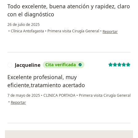
Todo excelente, buena atención y rapidez, claro
con el diagnóstico
26 de julio de 2025
en opinión del usua
•
Clínica Antofagasta
•
Primera visita Cirugía General
•
Reportar
Jacqueline
Cita verificada
J
Excelente profesional, muy
eficiente,tratamiento acertado
7 de mayo de 2025
•
CLINICA PORTADA
•
Primera visita Cirugía General
en opinión del usuario Jacqueline
•
Reportar