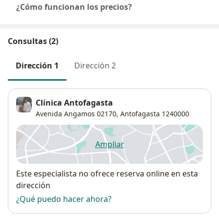
¿Cómo funcionan los precios?
Consultas (2)
Dirección 1
Dirección 2
Clínica Antofagasta
Avenida Angamos 02170,
Antofagasta
1240000
Ampliar
se abre en una nueva pestañ
Disponibilidad
Este especialista no ofrece reserva online en esta
dirección
¿Qué puedo hacer ahora?