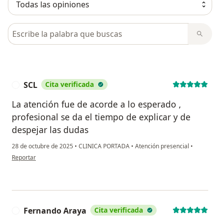
Busca en opiniones
SCL
Cita verificada
S
La atención fue de acorde a lo esperado ,
profesional se da el tiempo de explicar y de
despejar las dudas
28 de octubre de 2025
•
CLINICA PORTADA
•
Atención presencial
•
en opinión del usuario SCL
Reportar
Fernando Araya
Cita verificada
F