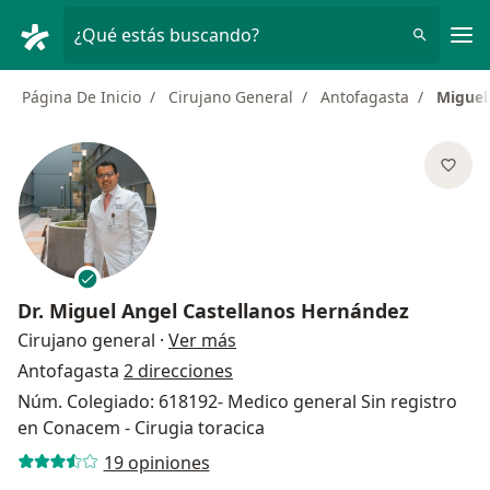
Men
¿Qué estás buscando?
Página De Inicio
Cirujano General
Antofagasta
Miguel
Dr.
Miguel Angel Castellanos Hernández
sobre las especializaciones
Cirujano general
·
Ver más
Antofagasta
2 direcciones
Núm. Colegiado: 618192- Medico general Sin registro
en Conacem - Cirugia toracica
19 opiniones