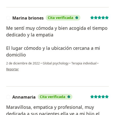
Marina briones
Cita verificada
M
Me sentí muy cómoda y bien acogida el tiempo
dedicado y la empatia
El lugar cómodo y la ubicación cercana a mi
domicilio
2 de diciembre de 2022
•
Global psychology
•
Terapia individual
•
en opinión del usuario Marina briones
Reportar
Annamaria
Cita verificada
A
Maravillosa, empatica y profesional, muy
dedicada a sus pacientes ella ve a mi hijo el