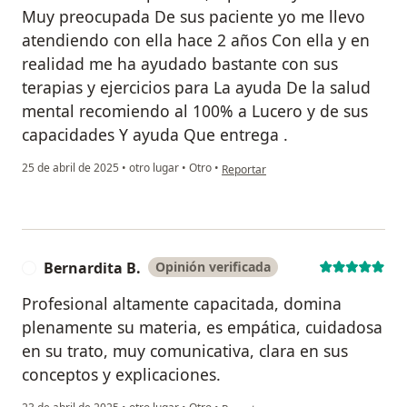
Muy preocupada De sus paciente yo me llevo
atendiendo con ella hace 2 años Con ella y en
realidad me ha ayudado bastante con sus
terapias y ejercicios para La ayuda De la salud
mental recomiendo al 100% a Lucero y de sus
capacidades Y ayuda Que entrega .
en opinión del usuario Nicolás Orell
25 de abril de 2025
•
otro lugar
•
Otro
•
Reportar
Bernardita B.
Opinión verificada
B
Profesional altamente capacitada, domina
plenamente su materia, es empática, cuidadosa
en su trato, muy comunicativa, clara en sus
conceptos y explicaciones.
en opinión del usuario Bernardita B.