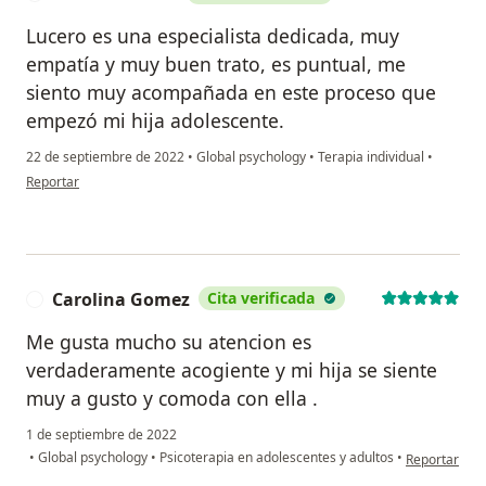
Lucero es una especialista dedicada, muy
empatía y muy buen trato, es puntual, me
siento muy acompañada en este proceso que
empezó mi hija adolescente.
22 de septiembre de 2022
•
Global psychology
•
Terapia individual
•
en opinión del usuario Carmen Gloria
Reportar
Carolina Gomez
Cita verificada
C
Me gusta mucho su atencion es
verdaderamente acogiente y mi hija se siente
muy a gusto y comoda con ella .
1 de septiembre de 2022
en opinión d
•
Global psychology
•
Psicoterapia en adolescentes y adultos
•
Reportar