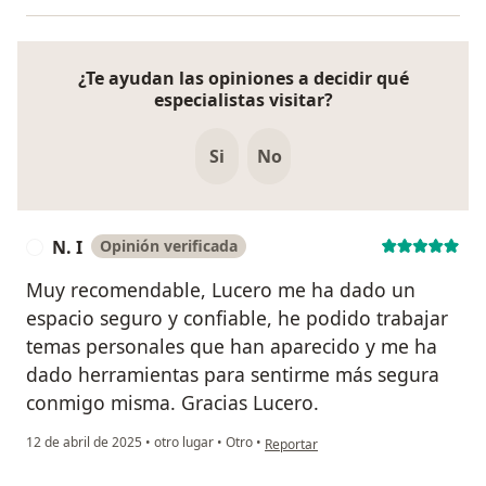
¿Te ayudan las opiniones a decidir qué
especialistas visitar?
Si
No
N. I
Opinión verificada
N
Muy recomendable, Lucero me ha dado un
espacio seguro y confiable, he podido trabajar
temas personales que han aparecido y me ha
dado herramientas para sentirme más segura
conmigo misma. Gracias Lucero.
en opinión del usuario N. I
12 de abril de 2025
•
otro lugar
•
Otro
•
Reportar