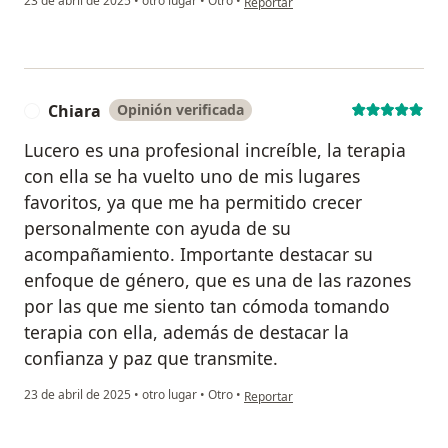
23 de abril de 2025
•
otro lugar
•
Otro
•
Reportar
Chiara
Opinión verificada
C
Lucero es una profesional increíble, la terapia
con ella se ha vuelto uno de mis lugares
favoritos, ya que me ha permitido crecer
personalmente con ayuda de su
acompañamiento. Importante destacar su
enfoque de género, que es una de las razones
por las que me siento tan cómoda tomando
terapia con ella, además de destacar la
confianza y paz que transmite.
en opinión del usuario Chiara
23 de abril de 2025
•
otro lugar
•
Otro
•
Reportar