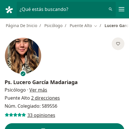
Men
¿Qué estás buscando?
Página De Inicio
Psicólogo
Puente Alto
Lucero Garc
Cambiar de ciuda
Ps.
Lucero García Madariaga
sobre las especializaciones
Psicólogo
·
Ver más
Puente Alto
2 direcciones
Núm. Colegiado: 589556
33 opiniones