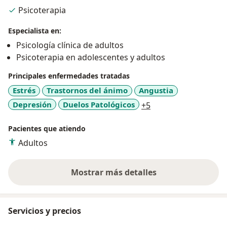
cuadros ansiosos, violencia, crisis personales,
Psicoterapia
Autoestima, dificultades interpersonales de decisiones
y tolerancia a la Frustración, transiciones a etapas del
Especialista en:
desarrollo vital e integración de experiencias en la
Psicología clínica de adultos
historia de vida.
Psicoterapia en adolescentes y adultos
Principales enfermedades tratadas
Estrés
Trastornos del ánimo
Angustia
a11y_sr_more_disea
Depresión
Duelos Patológicos
+5
Pacientes que atiendo
Adultos
Mostrar más detalles
sobre la experiencia
Servicios y precios