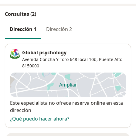
Consultas (2)
Dirección 1
Dirección 2
Global psychology
Avenida Concha Y Toro 648 local 10b,
Puente Alto
8150000
Ampliar
se abre en una nueva pestañ
Disponibilidad
Este especialista no ofrece reserva online en esta
dirección
¿Qué puedo hacer ahora?