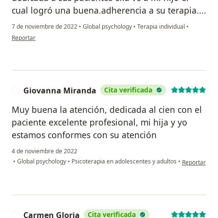
cual logró una buena.adherencia a su terapia....
7 de noviembre de 2022
•
Global psychology
•
Terapia individual
•
en opinión del usuario Annamaria
Reportar
Giovanna Miranda
Cita verificada
G
Muy buena la atención, dedicada al cien con el
paciente excelente profesional, mi hija y yo
estamos conformes con su atención
4 de noviembre de 2022
en opinión d
•
Global psychology
•
Psicoterapia en adolescentes y adultos
•
Reportar
Carmen Gloria
Cita verificada
C